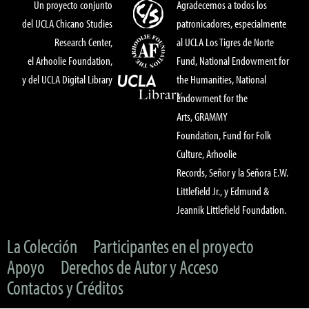
Un proyecto conjunto
Agradecemos a todos los
del UCLA Chicano Studies
patronicadores, especialmente
Research Center,
al UCLA Los Tigres de Norte
el Arhoolie Foundation,
Fund, National Endowment for
y del UCLA Digital Library
the Humanities, National
Endowment for the
Arts, GRAMMY
Foundation, Fund for Folk
Culture, Arhoolie
Records, Señor y la Señora E.W.
Littlefield Jr., y Edmund &
Jeannik Littlefield Foundation.
La Colección
Participantes en el proyecto
Apoyo
Derechos de Autor y Acceso
Contactos y Créditos