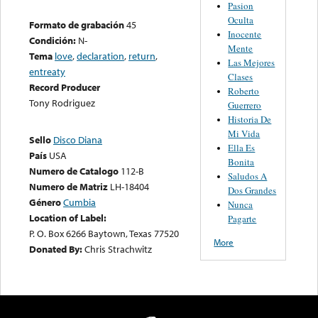
Pasion
Oculta
Formato de grabación
45
Inocente
Condición:
N-
Mente
Tema
love
,
declaration
,
return
,
Las Mejores
entreaty
Clases
Record Producer
Roberto
Tony Rodriguez
Guerrero
Historia De
Mi Vida
Sello
Disco Diana
Ella Es
País
USA
Bonita
Numero de Catalogo
112-B
Saludos A
Numero de Matriz
LH-18404
Dos Grandes
Género
Cumbia
Nunca
Location of Label:
Pagarte
P. O. Box 6266 Baytown, Texas 77520
More
Donated By:
Chris Strachwitz