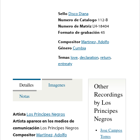
Error loading media: File
could not be played
Sello
Disco Diana
Numero de Catalogo
112-B
Numero de Matriz
LH-18404
Formato de grabación
45
Compositor
Martinez, Adolfo
Género
Cumbia
Temas
love
,
declaration
,
return
,
entreaty
Other
Detalles
Imagenes
Recordings
Notas
by Los
Principes
Artista
Los Principes Negros
Negros
Artista aparece en los medios de
comunicación
Los Principes Negros
Jose Campos
Compositor
Martinez, Adolfo
Torres