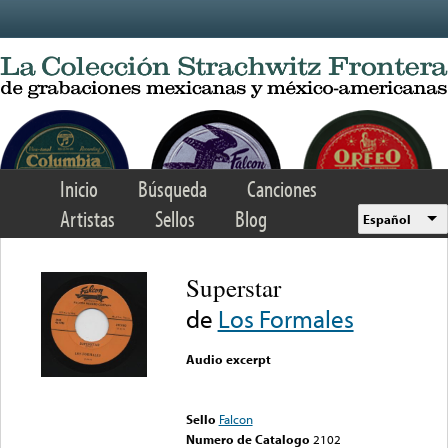
Skip to main content
Inicio
Búsqueda
Canciones
Artistas
Sellos
Blog
Español
Superstar
de
Los Formales
Audio excerpt
Error loading media: File
could not be played
Sello
Falcon
Numero de Catalogo
2102