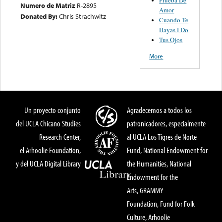
Numero de Matriz
R-2895
Amor
Donated By:
Chris Strachwitz
Cuando Te
Hayas I Do
Tus Ojos
More
Un proyecto conjunto
Agradecemos a todos los
del UCLA Chicano Studies
patronicadores, especialmente
Research Center,
al UCLA Los Tigres de Norte
el Arhoolie Foundation,
Fund, National Endowment for
y del UCLA Digital Library
the Humanities, National
Endowment for the
Arts, GRAMMY
Foundation, Fund for Folk
Culture, Arhoolie