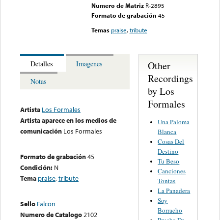
Numero de Matriz
R-2895
Formato de grabación
45
Temas
praise
,
tribute
Other
Detalles
Imagenes
Recordings
Notas
by Los
Formales
Artista
Los Formales
Artista aparece en los medios de
Una Paloma
comunicación
Los Formales
Blanca
Cosas Del
Destino
Formato de grabación
45
Tu Beso
Condición:
N
Canciones
Tema
praise
,
tribute
Tontas
La Panadera
Soy
Sello
Falcon
Borracho
Numero de Catalogo
2102
Prueba De