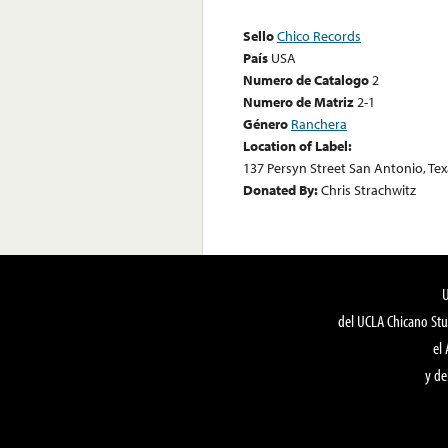
Sello
Chico Records
País
USA
Numero de Catalogo
2
Numero de Matriz
2-1
Género
Ranchera
Location of Label:
137 Persyn Street San Antonio, Tex
Donated By:
Chris Strachwitz
del UCLA Chicano Stu
el
y de