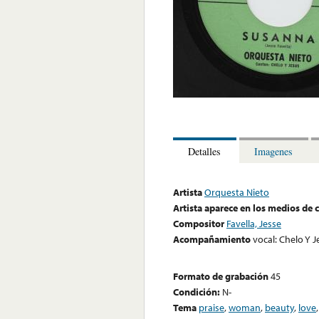
Detalles
Imagenes
Artista
Orquesta Nieto
Artista aparece en los medios de
Compositor
Favella, Jesse
Acompañamiento
vocal: Chelo Y J
Formato de grabación
45
Condición:
N-
Tema
praise
,
woman
,
beauty
,
love