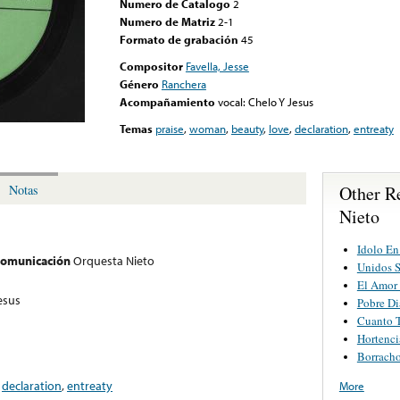
Numero de Catalogo
2
Numero de Matriz
2-1
Formato de grabación
45
Compositor
Favella, Jesse
Género
Ranchera
Acompañamiento
vocal: Chelo Y Jesus
Temas
praise
,
woman
,
beauty
,
love
,
declaration
,
entreaty
Other R
Notas
Nieto
Idolo En
 comunicación
Orquesta Nieto
Unidos 
El Amor
esus
Pobre Di
Cuanto T
Hortenci
Borracho
,
declaration
,
entreaty
More