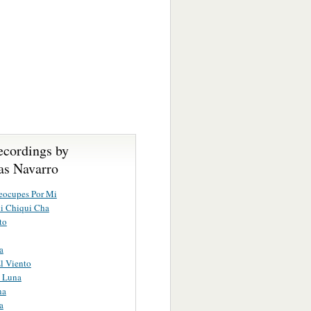
ecordings by
s Navarro
eocupes Por Mi
i Chiqui Cha
to
a
l Viento
e Luna
na
a