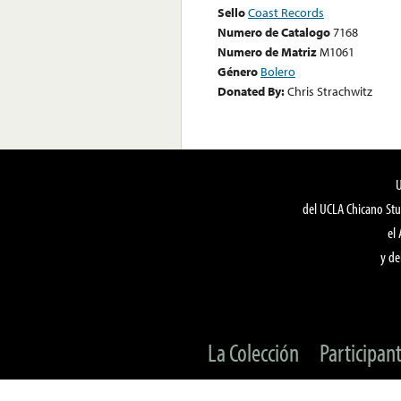
Sello
Coast Records
Numero de Catalogo
7168
Numero de Matriz
M1061
Género
Bolero
Donated By:
Chris Strachwitz
del UCLA Chicano Stu
el
y de
La Colección
Participan