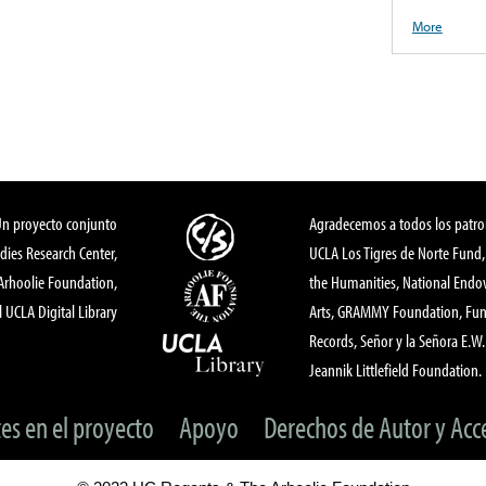
More
Un proyecto conjunto
Agradecemos a todos los patro
dies Research Center,
UCLA Los Tigres de Norte Fund
 Arhoolie Foundation,
the Humanities, National End
l UCLA Digital Library
Arts, GRAMMY Foundation, Fund
Records, Señor y la Señora E.W. 
Jeannik Littlefield Foundation.
tes en el proyecto
Apoyo
Derechos de Autor y Acc