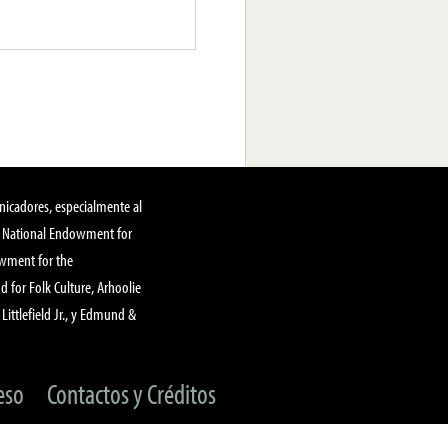
nicadores, especialmente al
, National Endowment for
owment for the
 for Folk Culture, Arhoolie
Littlefield Jr., y Edmund &
eso
Contactos y Créditos