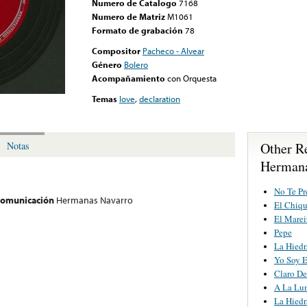
Numero de Catalogo
7168
Numero de Matriz
M1061
Formato de grabación
78
Compositor
Pacheco - Alvear
Género
Bolero
Acompañamiento
con Orquesta
Temas
love
,
declaration
Other R
Notas
Hermana
No Te Pr
 comunicación
Hermanas Navarro
El Chiqu
El Marei
Pepe
La Hiedr
Yo Soy E
Claro D
A La Lu
La Hiedr