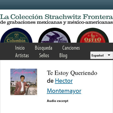
Skip to main content
Inicio
Búsqueda
Canciones
Artistas
Sellos
Blog
Español
Te Estoy Queriendo
de
Hector
Montemayor
Audio excerpt
Error loading media: File
could not be played