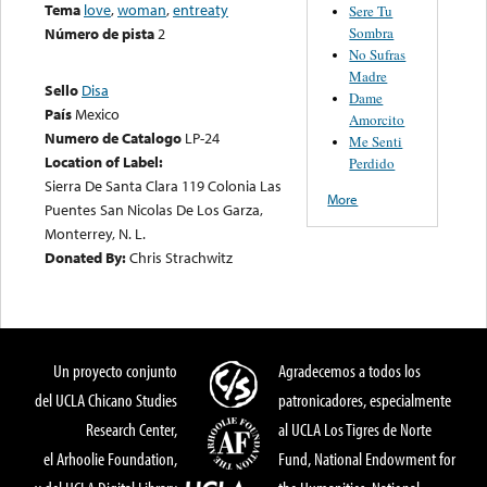
Tema
love
,
woman
,
entreaty
Sere Tu
Sombra
Número de pista
2
No Sufras
Madre
Sello
Disa
Dame
País
Mexico
Amorcito
Numero de Catalogo
LP-24
Me Senti
Location of Label:
Perdido
Sierra De Santa Clara 119 Colonia Las
More
Puentes San Nicolas De Los Garza,
Monterrey, N. L.
Donated By:
Chris Strachwitz
Un proyecto conjunto
Agradecemos a todos los
del UCLA Chicano Studies
patronicadores, especialmente
Research Center,
al UCLA Los Tigres de Norte
el Arhoolie Foundation,
Fund, National Endowment for