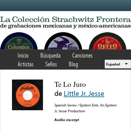
Skip to main content
Inicio
Búsqueda
Canciones
Artistas
Sellos
Blog
Español
Te Lo Juro
de
Little Jr. Jesse
Spanish Series / Epstein Ents. An Epstein
Jr. Jesse Production
Audio excerpt
Error loading media: File
could not be played