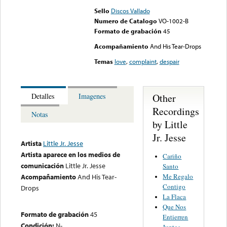
Sello
Discos Vallado
Numero de Catalogo
VO-1002-B
Formato de grabación
45
Acompañamiento
And His Tear-Drops
Temas
love
,
complaint
,
despair
Other
Detalles
Imagenes
Recordings
Notas
by Little
Jr. Jesse
Artista
Little Jr. Jesse
Artista aparece en los medios de
Cariño
comunicación
Little Jr. Jesse
Santo
Me Regalo
Acompañamiento
And His Tear-
Contigo
Drops
La Flaca
Que Nos
Formato de grabación
45
Entierren
Condición:
N-
Juntos