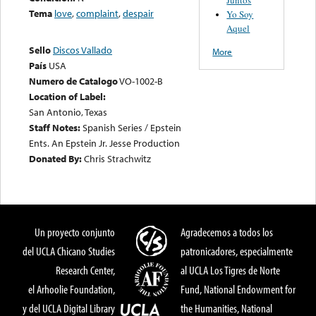
Tema
love
,
complaint
,
despair
Yo Soy
Aquel
Sello
Discos Vallado
More
País
USA
Numero de Catalogo
VO-1002-B
Location of Label:
San Antonio, Texas
Staff Notes:
Spanish Series / Epstein
Ents. An Epstein Jr. Jesse Production
Donated By:
Chris Strachwitz
Un proyecto conjunto
Agradecemos a todos los
del UCLA Chicano Studies
patronicadores, especialmente
Research Center,
al UCLA Los Tigres de Norte
el Arhoolie Foundation,
Fund, National Endowment for
y del UCLA Digital Library
the Humanities, National