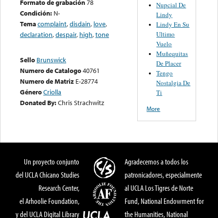
Formato de grabación
78
Nupcial De
Condición:
N-
Lindy
Tema
complaint
,
disdain
,
love
,
Lindy En Su
Ultimo
declaration
,
despair
,
high
,
tone
Vuelo
Muñequitas
Sello
Brunswick
De Placer
Numero de Catalogo
40761
Tengo
Numero de Matriz
E-28774
Nostalgia De
Género
Criolla
Ti
Donated By:
Chris Strachwitz
More
Un proyecto conjunto
Agradecemos a todos los
del UCLA Chicano Studies
patronicadores, especialmente
Research Center,
al UCLA Los Tigres de Norte
el Arhoolie Foundation,
Fund, National Endowment for
y del UCLA Digital Library
the Humanities, National