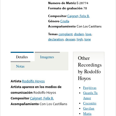
Numero de Matriz
E-28774
Formato de grabación
78
Compositor
Caignet, Felix B.
Género
Criolla
Acompañamiento
Con Los Castilians
Temas
complaint
,
disdain
,
love
,
declaration
,
despair
,
high
,
tone
Other
Detalles
Imagenes
Recordings
Notas
by Rodolfo
Hoyos
Artista
Rodolfo Hoyos
Artista aparece en los medios de
Fugitivas
comunicación
Rodolfo Hoyos
Guarda Tu
Amor
Compositor
Caignet, Felix B.
Coconito
Acompañamiento
Con Los Castilians
Gavilan
Maria