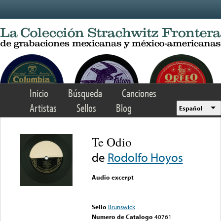
Skip to main content
Inicio
Búsqueda
Canciones
Artistas
Sellos
Blog
Español
Te Odio
de
Rodolfo Hoyos
Audio excerpt
Error loading media: File
could not be played
Sello
Brunswick
Numero de Catalogo
40761