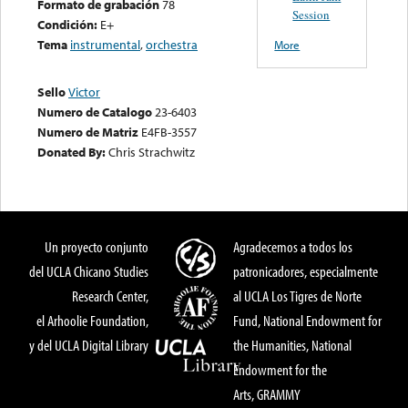
Formato de grabación
78
Session
Condición:
E+
Tema
instrumental
,
orchestra
More
Sello
Victor
Numero de Catalogo
23-6403
Numero de Matriz
E4FB-3557
Donated By:
Chris Strachwitz
Un proyecto conjunto
Agradecemos a todos los
del UCLA Chicano Studies
patronicadores, especialmente
Research Center,
al UCLA Los Tigres de Norte
el Arhoolie Foundation,
Fund, National Endowment for
y del UCLA Digital Library
the Humanities, National
Endowment for the
Arts, GRAMMY