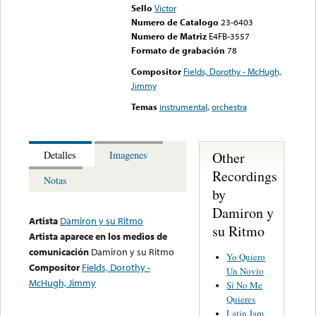
Sello
Victor
Numero de Catalogo
23-6403
Numero de Matriz
E4FB-3557
Formato de grabación
78
Compositor
Fields, Dorothy - McHugh,
Jimmy
Temas
instrumental
,
orchestra
Other
Detalles
Imagenes
Recordings
Notas
by
Damiron y
Artista
Damiron y su Ritmo
su Ritmo
Artista aparece en los medios de
comunicación
Damiron y su Ritmo
Yo Quiero
Compositor
Fields, Dorothy -
Un Novio
McHugh, Jimmy
Si No Me
Quieres
Latin Jam