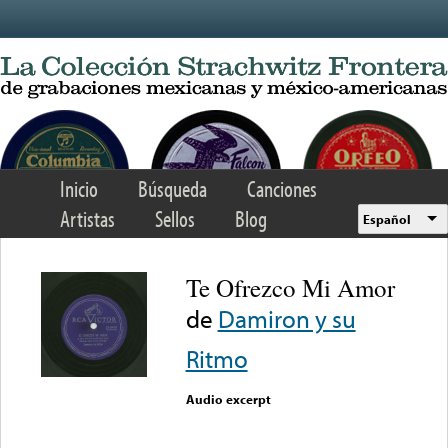
Skip to main content
Inicio
Búsqueda
Canciones
Artistas
Sellos
Blog
Español
Te Ofrezco Mi Amor
de
Damiron y su
Ritmo
Audio excerpt
Error loading media: File
could not be played