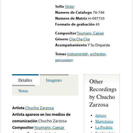
Sello
Victor
Numero de Catalogo
76-746
Numero de Matriz
m-097735
Formato de grabación
45
Compositor
Youmans, Caesar
Género
Cha Cha Cha
Acompañamiento
Y Su Orquesta
Temas
instrumental;
,
orchestra;
,
percussion;
Other
Detalles
Imagenes
Recordings
Notas
by Chucho
Zarzosa
Artista
Chucho Zarzosa
Artista aparece en los medios de
Jalisco
comunicación
Chucho Zarzosa
Marjolaina
La Pochita
Compositor
Youmans, Caesar
Sandovaleta