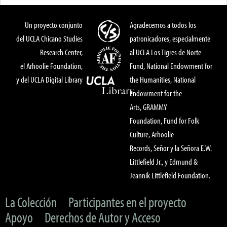
Un proyecto conjunto
Agradecemos a todos los
del UCLA Chicano Studies
patronicadores, especialmente
Research Center,
al UCLA Los Tigres de Norte
el Arhoolie Foundation,
Fund, National Endowment for
y del UCLA Digital Library
the Humanities, National
Endowment for the
Arts, GRAMMY
Foundation, Fund for Folk
Culture, Arhoolie
Records, Señor y la Señora E.W.
Littlefield Jr., y Edmund &
Jeannik Littlefield Foundation.
La Colección
Participantes en el proyecto
Apoyo
Derechos de Autor y Acceso