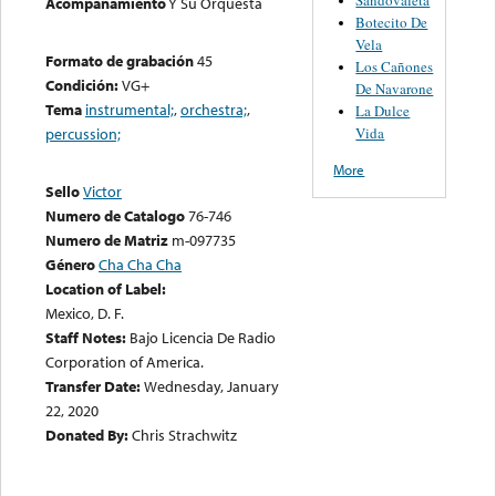
Acompañamiento
Y Su Orquesta
Botecito De
Vela
Formato de grabación
45
Los Cañones
Condición:
VG+
De Navarone
Tema
instrumental;
,
orchestra;
,
La Dulce
Vida
percussion;
More
Sello
Victor
Numero de Catalogo
76-746
Numero de Matriz
m-097735
Género
Cha Cha Cha
Location of Label:
Mexico, D. F.
Staff Notes:
Bajo Licencia De Radio
Corporation of America.
Transfer Date:
Wednesday, January
22, 2020
Donated By:
Chris Strachwitz