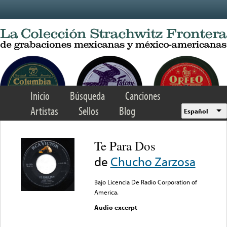
Skip to main content
Inicio
Búsqueda
Canciones
Artistas
Sellos
Blog
Español
Te Para Dos
de
Chucho Zarzosa
Bajo Licencia De Radio Corporation of
America.
Audio excerpt
Error loading media: File
could not be played