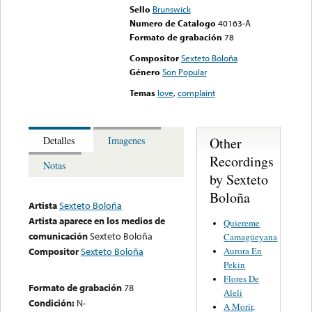
Sello
Brunswick
Numero de Catalogo
40163-A
Formato de grabación
78
Compositor
Sexteto Boloña
Género
Son Popular
Temas
love
,
complaint
Other
Detalles
Imagenes
Recordings
Notas
by Sexteto
Boloña
Artista
Sexteto Boloña
Artista aparece en los medios de
Quiereme
comunicación
Sexteto Boloña
Camagüeyana
Aurora En
Compositor
Sexteto Boloña
Pekin
Flores De
Formato de grabación
78
Aleli
Condición:
N-
A Morir,