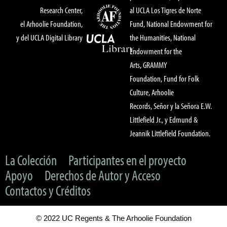
Research Center,
al UCLA Los Tigres de Norte
el Arhoolie Foundation,
Fund, National Endowment for
y del UCLA Digital Library
the Humanities, National
Endowment for the
Arts, GRAMMY
Foundation, Fund for Folk
Culture, Arhoolie
Records, Señor y la Señora E.W.
Littlefield Jr., y Edmund &
Jeannik Littlefield Foundation.
La Colección
Participantes en el proyecto
Apoyo
Derechos de Autor y Acceso
Contactos y Créditos
© 2022 UC Regents & The Arhoolie Foundation