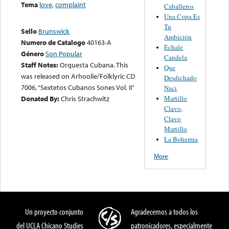
Tema
love
,
complaint
Caballeros
Una Copa Es
Tu
Sello
Brunswick
Ambición
Numero de Catalogo
40163-A
Echale
Género
Son Popular
Candela
Staff Notes:
Orquesta Cubana. This
Que
was released on Arhoolie/Folklyric CD
Desdichado
7006, “Sextetos Cubanos Sones Vol. II”
Naci
Martillo
Donated By:
Chris Strachwitz
Clavo,
Clavo
Martillo
La Bohemia
More
Un proyecto conjunto
Agradecemos a todos los
del UCLA Chicano Studies
patronicadores, especialmente