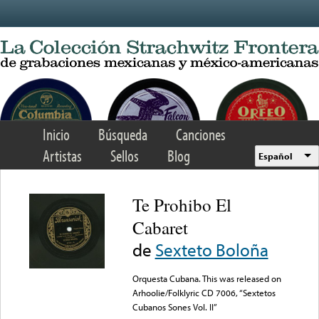
Skip to main content
Inicio
Búsqueda
Canciones
Artistas
Sellos
Blog
Español
Te Prohibo El
Cabaret
de
Sexteto Boloña
Orquesta Cubana. This was released on
Arhoolie/Folklyric CD 7006, “Sextetos
Cubanos Sones Vol. II”