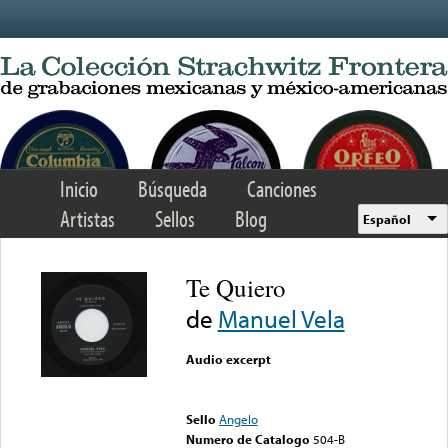
Skip to main content
Inicio
Búsqueda
Canciones
Artistas
Sellos
Blog
Español
Te Quiero
de
Manuel Vela
Audio excerpt
Error loading media: File
could not be played
Sello
Angelo
Numero de Catalogo
504-B