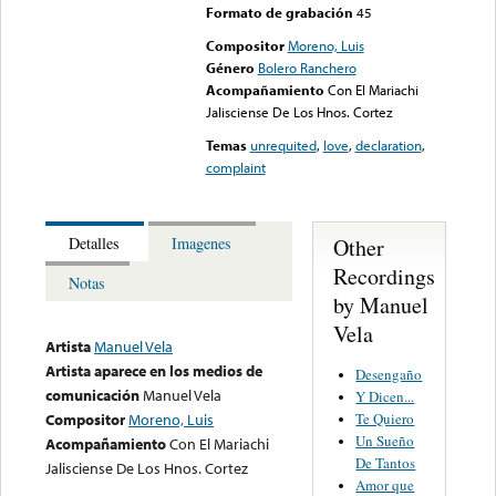
Formato de grabación
45
Compositor
Moreno, Luis
Género
Bolero Ranchero
Acompañamiento
Con El Mariachi
Jalisciense De Los Hnos. Cortez
Temas
unrequited
,
love
,
declaration
,
complaint
Other
Detalles
Imagenes
Recordings
Notas
by Manuel
Vela
Artista
Manuel Vela
Artista aparece en los medios de
Desengaño
comunicación
Manuel Vela
Y Dicen...
Te Quiero
Compositor
Moreno, Luis
Un Sueño
Acompañamiento
Con El Mariachi
De Tantos
Jalisciense De Los Hnos. Cortez
Amor que