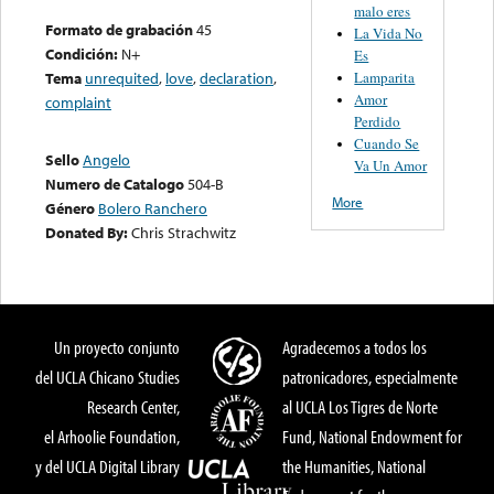
malo eres
Formato de grabación
45
La Vida No
Condición:
N+
Es
Lamparita
Tema
unrequited
,
love
,
declaration
,
Amor
complaint
Perdido
Cuando Se
Sello
Angelo
Va Un Amor
Numero de Catalogo
504-B
More
Género
Bolero Ranchero
Donated By:
Chris Strachwitz
Un proyecto conjunto
Agradecemos a todos los
del UCLA Chicano Studies
patronicadores, especialmente
Research Center,
al UCLA Los Tigres de Norte
el Arhoolie Foundation,
Fund, National Endowment for
y del UCLA Digital Library
the Humanities, National