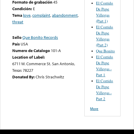
Formato de grabación
45
El Corrido
Condición:
E
De Pepe
Villegas
Tema
love
,
complaint
,
abandonment
,
(Part 1)
threat
El Corrido
De Pepe
Sello
Que Bonito Records
Villegas
País
USA
(Part 2)
Numero de Catalogo
101-A
Que Bonito
El Corrido
Location of Label:
De Pepe
6711 W. Commerce St. San Antonio,
Villegas -
Texas 78227
Part 1
Donated By:
Chris Strachwitz
El Corrido
De Pepe
Villegas -
Part 2
More