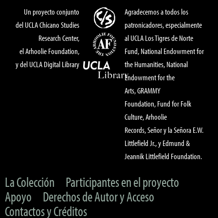
Un proyecto conjunto
Agradecemos a todos los
del UCLA Chicano Studies
patronicadores, especialmente
Research Center,
al UCLA Los Tigres de Norte
el Arhoolie Foundation,
Fund, National Endowment for
y del UCLA Digital Library
the Humanities, National
Endowment for the
Arts, GRAMMY
Foundation, Fund for Folk
Culture, Arhoolie
Records, Señor y la Señora E.W.
Littlefield Jr., y Edmund &
Jeannik Littlefield Foundation.
La Colección
Participantes en el proyecto
Apoyo
Derechos de Autor y Acceso
Contactos y Créditos