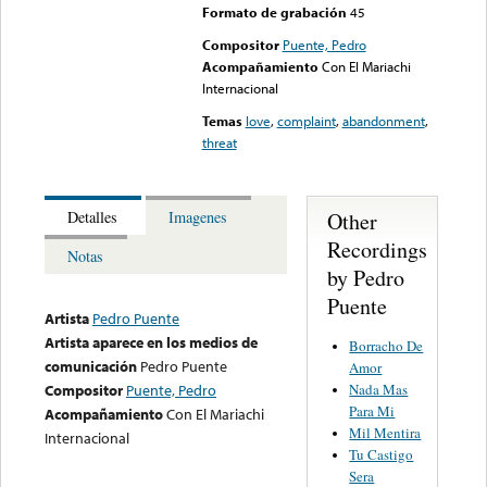
Formato de grabación
45
Compositor
Puente, Pedro
Acompañamiento
Con El Mariachi
Internacional
Temas
love
,
complaint
,
abandonment
,
threat
Other
Detalles
Imagenes
Recordings
Notas
by Pedro
Puente
Artista
Pedro Puente
Artista aparece en los medios de
Borracho De
comunicación
Pedro Puente
Amor
Nada Mas
Compositor
Puente, Pedro
Para Mi
Acompañamiento
Con El Mariachi
Mil Mentira
Internacional
Tu Castigo
Sera