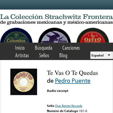
Skip to main content
Inicio
Búsqueda
Canciones
Artistas
Sellos
Blog
Español
Te Vas O Te Quedas
de
Pedro Puente
Audio excerpt
Error loading media: File
could not be played
Sello
Que Bonito Records
Numero de Catalogo
101-A