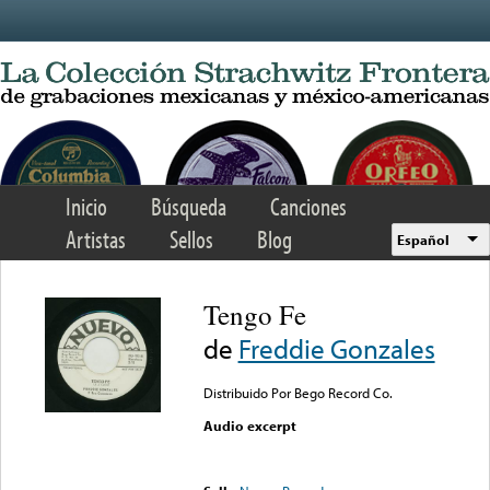
Skip to main content
Inicio
Búsqueda
Canciones
Artistas
Sellos
Blog
Español
Tengo Fe
de
Freddie Gonzales
Distribuido Por Bego Record Co.
Audio excerpt
Error loading media: File
could not be played