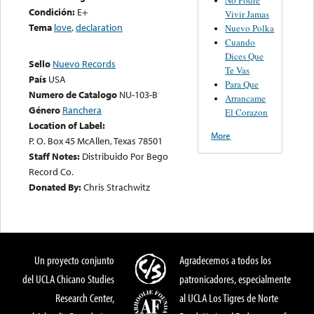
Condición:
E+
Vivir Jamas
Tema
love
,
declaration
Nuevo Polka
Cuando
Dices Que
Sello
Nuevo Records
Te Vas
País
USA
Para Que
Numero de Catalogo
NU-103-B
Arrancame
Género
Ranchera
El Corazon
Location of Label:
More
P. O. Box 45 McAllen, Texas 78501
Staff Notes:
Distribuido Por Bego
Record Co.
Donated By:
Chris Strachwitz
Un proyecto conjunto
Agradecemos a todos los
del UCLA Chicano Studies
patronicadores, especialmente
Research Center,
al UCLA Los Tigres de Norte