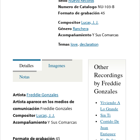
Sello
Nuevo Records
Numero de Catalogo
NU-103-B
Formato de grabación
45
Compositor
Lucas, J. J.
Género
Ranchera
Acompañamiento
Y Sus Comarcas
Temas
love
,
declaration
Other
Detalles
Imagenes
Recordings
Notas
by Freddie
Gonzales
Artista
Freddie Gonzales
Artista aparece en los medios de
Viviendo A
comunicación
Freddie Gonzales
Lo Grande
Sin Ti
Compositor
Lucas, J. J.
Corrido De
Acompañamiento
Y Sus Comarcas
Juan
Enriquez
Formato de grabación
45
No Podre