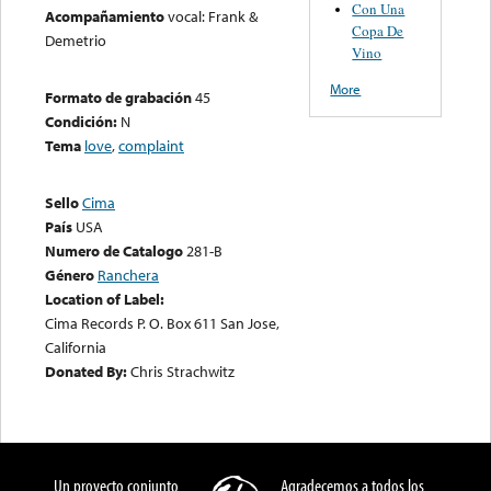
Con Una
Acompañamiento
vocal: Frank &
Copa De
Demetrio
Vino
More
Formato de grabación
45
Condición:
N
Tema
love
,
complaint
Sello
Cima
País
USA
Numero de Catalogo
281-B
Género
Ranchera
Location of Label:
Cima Records P. O. Box 611 San Jose,
California
Donated By:
Chris Strachwitz
Un proyecto conjunto
Agradecemos a todos los