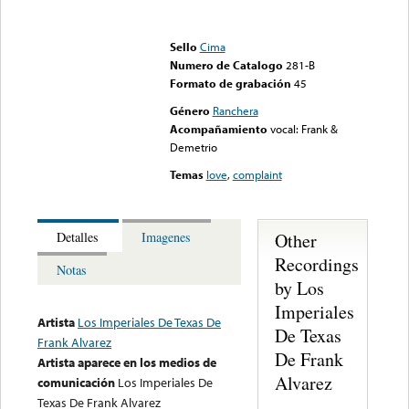
Error loading media: File
could not be played
Sello
Cima
Numero de Catalogo
281-B
Formato de grabación
45
Género
Ranchera
Acompañamiento
vocal: Frank &
Demetrio
Temas
love
,
complaint
Other
Detalles
Imagenes
Recordings
Notas
by Los
Imperiales
Artista
Los Imperiales De Texas De
De Texas
Frank Alvarez
De Frank
Artista aparece en los medios de
Alvarez
comunicación
Los Imperiales De
Texas De Frank Alvarez