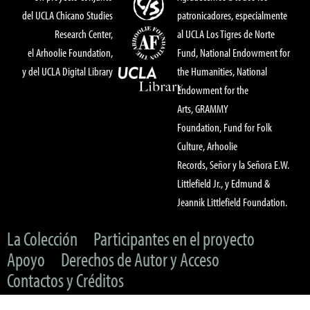
del UCLA Chicano Studies
patronicadores, especialmente
Research Center,
al UCLA Los Tigres de Norte
el Arhoolie Foundation,
Fund, National Endowment for
y del UCLA Digital Library
the Humanities, National
Endowment for the
Arts, GRAMMY
Foundation, Fund for Folk
Culture, Arhoolie
Records, Señor y la Señora E.W.
Littlefield Jr., y Edmund &
Jeannik Littlefield Foundation.
La Colección
Participantes en el proyecto
Apoyo
Derechos de Autor y Acceso
Contactos y Créditos