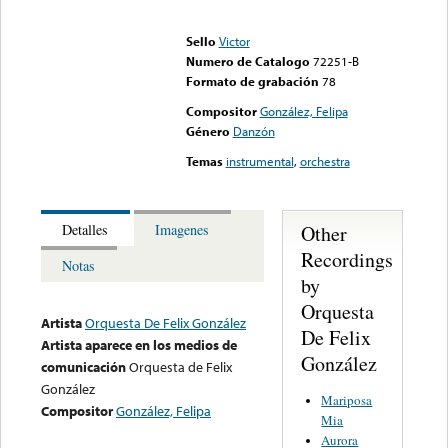
Error loading media: File
could not be played
Sello
Victor
Numero de Catalogo
72251-B
Formato de grabación
78
Compositor
González, Felipa
Género
Danzón
Temas
instrumental
,
orchestra
Other
Detalles
Imagenes
Recordings
Notas
by
Orquesta
Artista
Orquesta De Felix González
De Felix
Artista aparece en los medios de
González
comunicación
Orquesta de Felix
González
Mariposa
Compositor
González, Felipa
Mia
Aurora