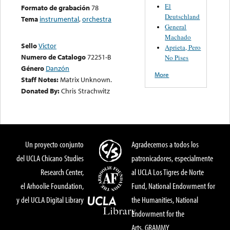
El
Formato de grabación
78
Deutschland
Tema
instrumental
,
orchestra
General
Machado
Sello
Victor
Aprieta, Pero
Numero de Catalogo
72251-B
No Pises
Género
Danzón
More
Staff Notes:
Matrix Unknown.
Donated By:
Chris Strachwitz
Un proyecto conjunto
Agradecemos a todos los
del UCLA Chicano Studies
patronicadores, especialmente
Research Center,
al UCLA Los Tigres de Norte
el Arhoolie Foundation,
Fund, National Endowment for
y del UCLA Digital Library
the Humanities, National
Endowment for the
Arts, GRAMMY