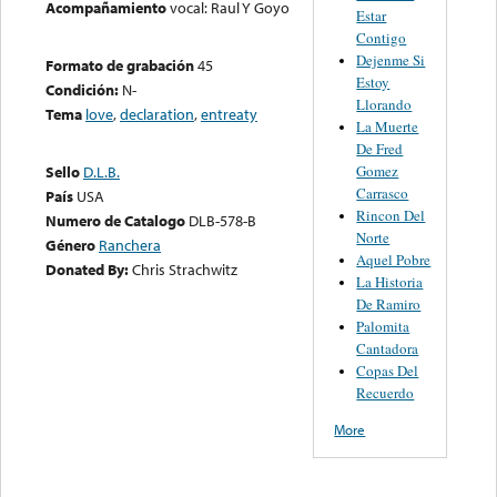
Acompañamiento
vocal: Raul Y Goyo
Estar
Contigo
Dejenme Si
Formato de grabación
45
Estoy
Condición:
N-
Llorando
Tema
love
,
declaration
,
entreaty
La Muerte
De Fred
Gomez
Sello
D.L.B.
Carrasco
País
USA
Rincon Del
Numero de Catalogo
DLB-578-B
Norte
Género
Ranchera
Aquel Pobre
Donated By:
Chris Strachwitz
La Historia
De Ramiro
Palomita
Cantadora
Copas Del
Recuerdo
More