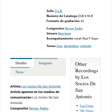
Error loading media: File
could not be played
Sello
D.L.B.
Numero de Catalogo
DLB-578-B
Formato de grabación
45
Compositor
Reyna, Pedro
Género
Ranchera
Acompañamiento
vocal: Raul Y Goyo
Temas
love
,
declaration
,
entreaty
Other
Detalles
Imagenes
Recordings
Notas
by Los
Socios De
Artista
Los Socios De San Antonio
San
Artista aparece en los medios de
Antonio
comunicación
Los Socios De San
Antonio
Las Crisis
Compositor
Reyna, Pedro
Me Gusta