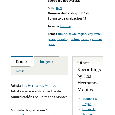
Source file not available
Sello
RyN
Numero de Catalogo
111-B
Formato de grabación
45
Género
Cumbia
Temas
tribute
,
town
,
region
,
city
,
state
,
praise
,
boasting
,
nature
,
beauty
,
cultural
,
pride
Other
Detalles
Imagenes
Recordings
Notas
by Los
Hermanos
Artista
Los Hermanos Montes
Montes
Artista aparece en los medios de
comunicación
Los Hermanos Montes
Martha La
Reyna
Cuero De
Formato de grabación
45
Tambor