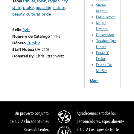
Tema
tribute
,
town
,
region
,
city
,
Sueno
state
,
praise
,
boasting
,
nature
,
Ingrato
beauty
,
cultural
,
pride
Falso Amor
Mujer
Errante
Sello
RyN
El Aventon
Numero de Catalogo
111-B
Tendras Que
Género
Cumbia
Llorar
Staff Notes:
(JH-215)
Penas Y
Donated By:
Chris Strachwitz
Dolor
Dueña De
Mi Ser
More
Un proyecto conjunto
Agradecemos a todos los
del UCLA Chicano Studies
patronicadores, especialmente
Research Center,
al UCLA Los Tigres de Norte