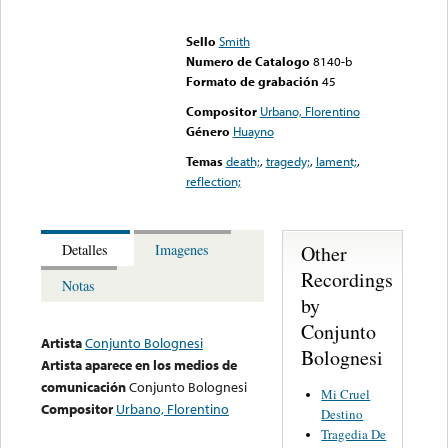
Error loading media: File
could not be played
Sello
Smith
Numero de Catalogo
8140-b
Formato de grabación
45
Compositor
Urbano, Florentino
Género
Huayno
Temas
death;
,
tragedy;
,
lament;
,
reflection;
Other
Detalles
Imagenes
Recordings
Notas
by
Conjunto
Artista
Conjunto Bolognesi
Bolognesi
Artista aparece en los medios de
comunicación
Conjunto Bolognesi
Mi Cruel
Compositor
Urbano, Florentino
Destino
Tragedia De