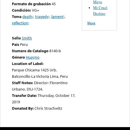
Mayo
Formato de grabación
45
Mi Cruel
Condición:
VG+
Destino
Tema
death;
,
tragedy;
,
lament;
,
reflection;
More
Sello
Smith
País
Peru
Numero de Catalogo
8140-b
Género
Huayno
Location of Label:
Parque Chicama 1425 Urb.
Balconcillo-La Victoria Lima, Peru
Staff Notes:
Director: Florentino
Urbano. DSJ-1724.
Transfer Date:
Thursday, October 17,
2019
Donated By:
Chris Strachwitz