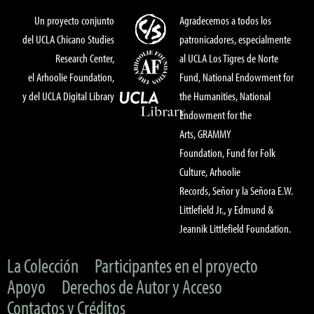
Un proyecto conjunto
Agradecemos a todos los
del UCLA Chicano Studies
patronicadores, especialmente
Research Center,
al UCLA Los Tigres de Norte
el Arhoolie Foundation,
Fund, National Endowment for
y del UCLA Digital Library
the Humanities, National
Endowment for the
Arts, GRAMMY
Foundation, Fund for Folk
Culture, Arhoolie
Records, Señor y la Señora E.W.
Littlefield Jr., y Edmund &
Jeannik Littlefield Foundation.
La Colección
Participantes en el proyecto
Apoyo
Derechos de Autor y Acceso
Contactos y Créditos