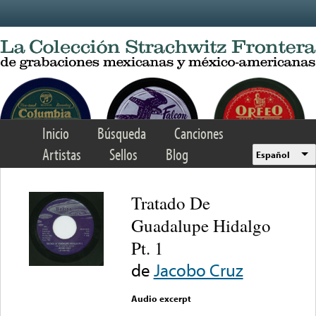
Skip to main content
Inicio
Búsqueda
Canciones
Artistas
Sellos
Blog
Español
Tratado De
Guadalupe Hidalgo
Pt. 1
de
Jacobo Cruz
Audio excerpt
Error loading media: File