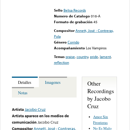
could not be played
Sello
Belisa Records
Numero de Catalogo
016-A
Formato de grabación
45
Compositor
Annett, José - Contreras,
Pola
Género
Corrido
Acompañamiento
Los Vampiros
Temas
praise
,
country
,
pride
,
lament
,
reflection
Other
Detalles
Imagenes
Recordings
Notas
by Jacobo
Cruz
Artista
Jacobo Cruz
Artista aparece en los medios de
Amor Sin
comunicación
Jacobo Cruz
Fronteras
No Es Malo
Compositor
Annett, José - Contreras,