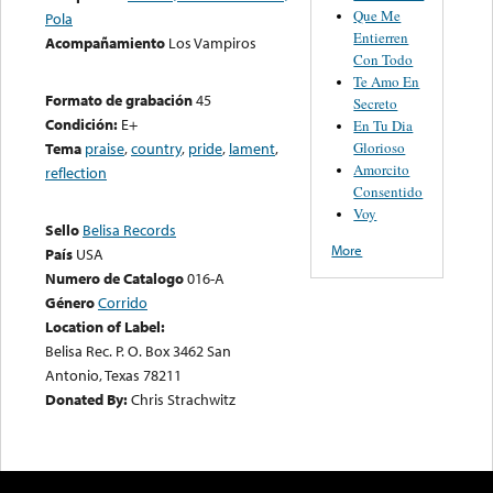
Que Me
Pola
Entierren
Acompañamiento
Los Vampiros
Con Todo
Te Amo En
Formato de grabación
45
Secreto
Condición:
E+
En Tu Dia
Glorioso
Tema
praise
,
country
,
pride
,
lament
,
Amorcito
reflection
Consentido
Voy
Sello
Belisa Records
More
País
USA
Numero de Catalogo
016-A
Género
Corrido
Location of Label:
Belisa Rec. P. O. Box 3462 San
Antonio, Texas 78211
Donated By:
Chris Strachwitz