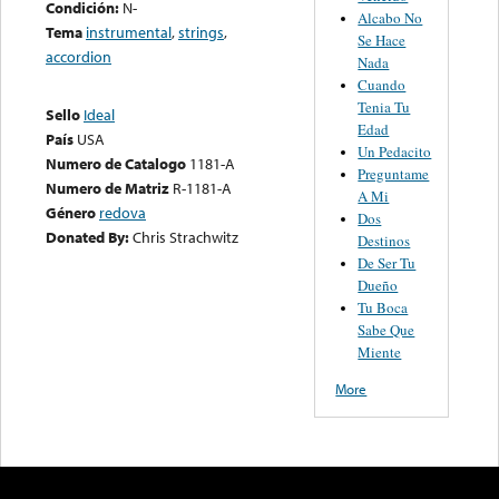
Condición:
N-
Alcabo No
Tema
instrumental
,
strings
,
Se Hace
accordion
Nada
Cuando
Tenia Tu
Sello
Ideal
Edad
País
USA
Un Pedacito
Numero de Catalogo
1181-A
Preguntame
Numero de Matriz
R-1181-A
A Mi
Género
redova
Dos
Donated By:
Chris Strachwitz
Destinos
De Ser Tu
Dueño
Tu Boca
Sabe Que
Miente
More