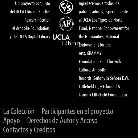
Un proyecto conjunto
Agradecemos a todos los
del UCLA Chicano Studies
patronicadores, especialmente
Research Center,
al UCLA Los Tigres de Norte
el Arhoolie Foundation,
Fund, National Endowment for
y del UCLA Digital Library
the Humanities, National
Endowment for the
Arts, GRAMMY
Foundation, Fund for Folk
Culture, Arhoolie
Records, Señor y la Señora E.W.
Littlefield Jr., y Edmund &
Jeannik Littlefield Foundation.
La Colección
Participantes en el proyecto
Apoyo
Derechos de Autor y Acceso
Contactos y Créditos