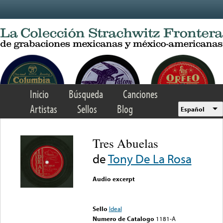
Skip to main content
Inicio
Búsqueda
Canciones
Artistas
Sellos
Blog
Español
Tres Abuelas
de
Tony De La Rosa
Audio excerpt
Error loading media: File
could not be played
Sello
Ideal
Numero de Catalogo
1181-A