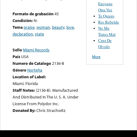
Enojaste
Otra Vez
Formato de grabación
45
Te Quiero
Condición:
N-
Rio Rebelde
Tema
praise
,
woman
,
beauty
,
love
,
No Me
declaration
,
state
Trates Mal
Cruz De
Olvido
Sello
Miami Records
País
USA
More
Numero de Catalogo
2136-B
Género
Norteña
Location of Label:
Miami, Florida
Staff Notes:
(2136-B). Manufactured
And Distributed In The U. S. A. Under
License From Polydor Inc.
Donated By:
Chris Strachwitz