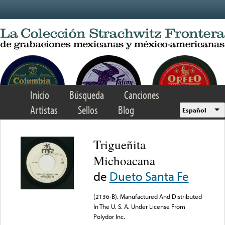
Skip to main content
Inicio
Búsqueda
Canciones
Artistas
Sellos
Blog
Español
Trigueñita
Michoacana
de
Dueto Santa Fe
(2136-B). Manufactured And Distributed
In The U. S. A. Under License From
Polydor Inc.