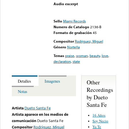
Audio excerpt
Error loading media: File
could not be played
Sello
Miami Records
Numero de Catalogo
2136-B
Formato de grabación
45
Compositor
Rodriguez, Miguel
Género
Norteña
Temas
praise
,
woman
,
beauty
,
love
,
declaration
,
state
Other
Detalles
Imagenes
Recordings
Notas
by Dueto
Santa Fe
Artista
Dueto Santa Fe
Artista aparece en los medios de
16 Años
comunicación
Dueto Santa Fe
Soy Necio
Ya Te
Compositor
Rodriguez, Miguel