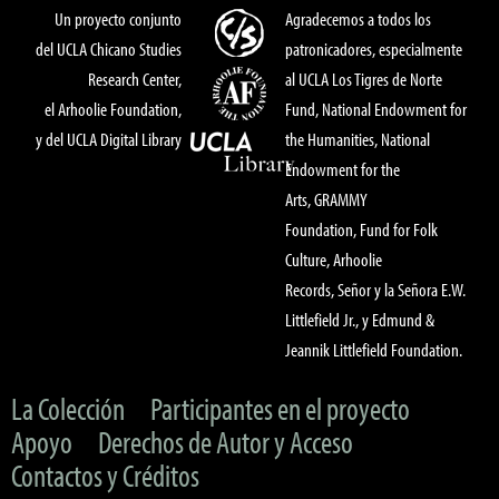
Un proyecto conjunto
Agradecemos a todos los
del UCLA Chicano Studies
patronicadores, especialmente
Research Center,
al UCLA Los Tigres de Norte
el Arhoolie Foundation,
Fund, National Endowment for
y del UCLA Digital Library
the Humanities, National
Endowment for the
Arts, GRAMMY
Foundation, Fund for Folk
Culture, Arhoolie
Records, Señor y la Señora E.W.
Littlefield Jr., y Edmund &
Jeannik Littlefield Foundation.
La Colección
Participantes en el proyecto
Apoyo
Derechos de Autor y Acceso
Contactos y Créditos