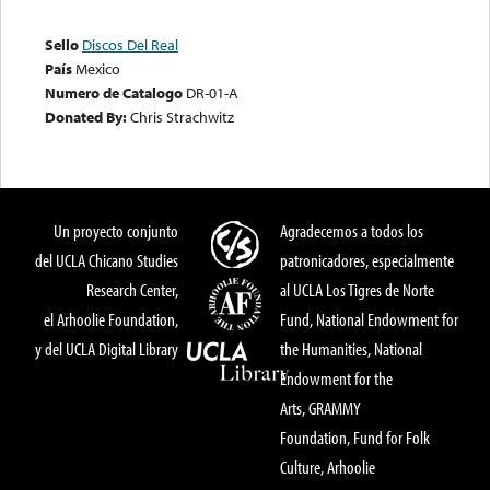
Sello
Discos Del Real
País
Mexico
Numero de Catalogo
DR-01-A
Donated By:
Chris Strachwitz
Un proyecto conjunto
Agradecemos a todos los
del UCLA Chicano Studies
patronicadores, especialmente
Research Center,
al UCLA Los Tigres de Norte
el Arhoolie Foundation,
Fund, National Endowment for
y del UCLA Digital Library
the Humanities, National
Endowment for the
Arts, GRAMMY
Foundation, Fund for Folk
Culture, Arhoolie