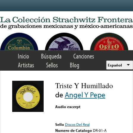
Skip to main content
Inicio
Búsqueda
Canciones
Artistas
Sellos
Blog
Español
Triste Y Humillado
de
Angel Y Pepe
Audio excerpt
Error loading media: File
could not be played
Sello
Discos Del Real
Numero de Catalogo
DR-01-A