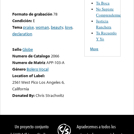
Tu Boca
No Supiste
Formato de grabación
78
Comprenderme
Condición:
E
Justicia
Ranchera
Tema
praise
,
woman
,
beauty
,
love
,
Tu Recuerdo
declaration
Y Yo
More
Sello
Globe
Numero de Catalogo
2066
Numero de Matriz
APP-103-A
Género
Bolero Vocal
Location of Label:
2561 West Pico Los Angeles 6,
California
Donated By:
Chris Strachwitz
Un proyecto conjunto
Agradecemos a todos los