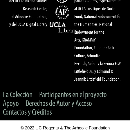
del UCLA Chicano Studies
patronicadores, especialmente
Research Center,
al UCLA Los Tigres de Norte
el Arhoolie Foundation,
Fund, National Endowment for
y del UCLA Digital Library
the Humanities, National
Endowment for the
Arts, GRAMMY
Foundation, Fund for Folk
Culture, Arhoolie
Records, Señor y la Señora E.W.
Littlefield Jr., y Edmund &
Jeannik Littlefield Foundation.
La Colección
Participantes en el proyecto
Apoyo
Derechos de Autor y Acceso
Contactos y Créditos
© 2022 UC Regents & The Arhoolie Foundation