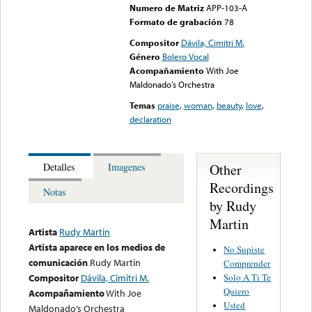
Numero de Matriz
APP-103-A
Formato de grabación
78
Compositor
Dávila, Cimitri M.
Género
Bolero Vocal
Acompañamiento
With Joe
Maldonado’s Orchestra
Temas
praise
,
woman
,
beauty
,
love
,
declaration
Other
Detalles
Imagenes
Recordings
Notas
by Rudy
Martin
Artista
Rudy Martin
Artista aparece en los medios de
No Supiste
comunicación
Rudy Martin
Comprender
Solo A Ti Te
Compositor
Dávila, Cimitri M.
Quiero
Acompañamiento
With Joe
Usted
Maldonado’s Orchestra