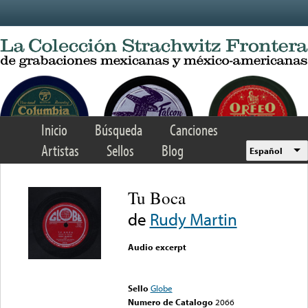
Skip to main content
Inicio
Búsqueda
Canciones
Artistas
Sellos
Blog
Español
Tu Boca
de
Rudy Martin
Audio excerpt
Error loading media: File
could not be played
Sello
Globe
Numero de Catalogo
2066