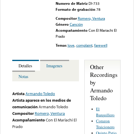
Numero de Matriz
DI-733
Formato de grabación
78
Compositor
Romero, Ventura
Género
Canción
Acompañamiento
Con El Mariachi El
Prado
Temas
love
,
complaint
,
farewell
Other
Detalles
Imagenes
Recordings
Notas
by
Armando
Artista
Armando Toledo
Toledo
Artista aparece en los medios de
comunicación
Armando Toledo
El
Compositor
Romero, Ventura
Barquillero
Acompañamiento
Con El Mariachi El
Corazon
Prado
Traicionero
Quinto Patio