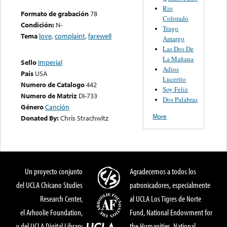
Rio
Formato de grabación
78
Colorado
Condición:
N-
Trago
Tema
love
,
complaint
,
farewell
Amargo
Las Dos De
La Mañana
Sello
Imperial
Adios
País
USA
Lucerito
Numero de Catalogo
442
Soy Feliz
Numero de Matriz
DI-733
Dos Palabras
Género
Canción
More
Donated By:
Chris Strachwitz
Un proyecto conjunto
Agradecemos a todos los
del UCLA Chicano Studies
patronicadores, especialmente
Research Center,
al UCLA Los Tigres de Norte
el Arhoolie Foundation,
Fund, National Endowment for
y del UCLA Digital Library
the Humanities, National