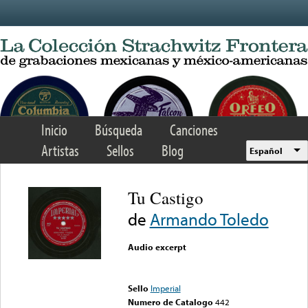
Skip to main content
Inicio
Búsqueda
Canciones
Artistas
Sellos
Blog
Español
Tu Castigo
de
Armando Toledo
Audio excerpt
Error loading media: File
could not be played
Sello
Imperial
Numero de Catalogo
442