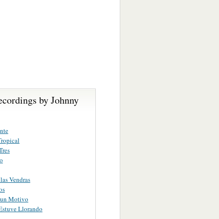
ecordings by Johnny
nte
ropical
Tres
ro
las Vendras
os
gun Motivo
Estuve Llorando