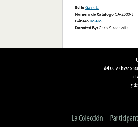
Sello
Gaviota
Numero de Catalogo
GA-2000-B
Género
Bolero
Donated By:
Chris Strachwitz
del UCLA Chicano Stu
el
y de
La Colección
Participan