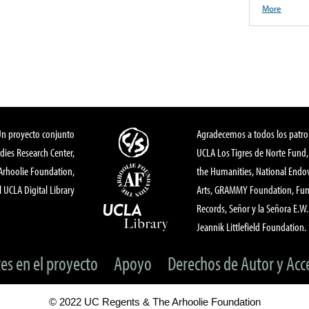
More
Un proyecto conjunto
Agradecemos a todos los patro
dies Research Center,
UCLA Los Tigres de Norte Fund
 Arhoolie Foundation,
the Humanities, National End
l UCLA Digital Library
Arts, GRAMMY Foundation, Fund
Records, Señor y la Señora E.W. 
Jeannik Littlefield Foundation.
tes en el proyecto
Apoyo
Derechos de Autor y Acc
© 2022 UC Regents & The Arhoolie Foundation