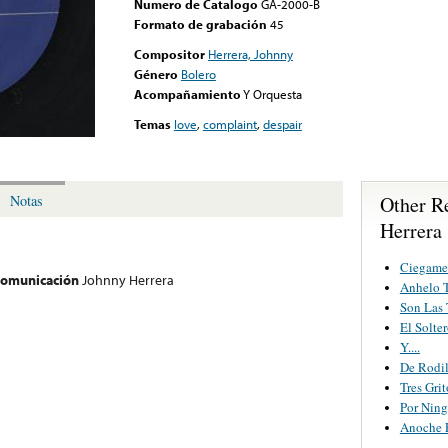
Numero de Catalogo
GA-2000-B
Formato de grabación
45
Compositor
Herrera, Johnny
Género
Bolero
Acompañamiento
Y Orquesta
Temas
love
,
complaint
,
despair
Other R
Notas
Herrera
Ciegame
 comunicación
Johnny Herrera
Anhelo T
Son Las 
El Solte
Y....
De Rodil
Tres Grit
Por Nin
Anoche 