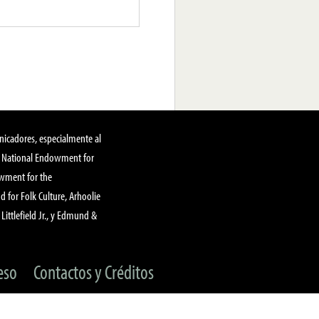
nicadores, especialmente al
, National Endowment for
owment for the
 for Folk Culture, Arhoolie
Littlefield Jr., y Edmund &
eso
Contactos y Créditos