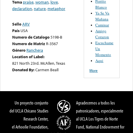
Perrito
Tema
praise
,
woman
,
love
,
Blanco
declaration
,
nature
,
metaphor
Ya Se Va
Mañana
Sello
ARV
Caminar
País
USA
Amigo
Corazon
Numero de Catalogo
5198-B
Escuchame
Numero de Matriz
R-3567
Un
Género
Ranchera
Momento
Location of Label:
Aqui
821 North 23rd. McAllen, Texas
Donated By:
Carmen Beall
More
Un proyecto conjunto
Agradecemos a todos los
del UCLA Chicano Studies
patronicadores, especialmente
Research Center,
al UCLA Los Tigres de Norte
el Arhoolie Foundation,
Fund, National Endowment for