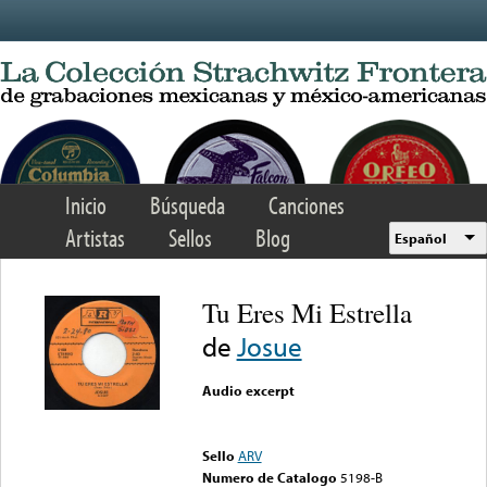
Skip to main content
Inicio
Búsqueda
Canciones
Artistas
Sellos
Blog
Español
Tu Eres Mi Estrella
de
Josue
Audio excerpt
Error loading media: File
could not be played
Sello
ARV
Numero de Catalogo
5198-B