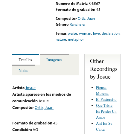
Numero de Matriz
R-3567
Formato de grabación
45
Compositor
Ortiz, Juan
Género
Ranchera
Temas
praise
,
woman
,
love
,
declaration
,
nature
,
metaphor
Other
Detalles
Imagenes
Recordings
Notas
by Josue
Piensa
Artista
Josue
Morena
Artista aparece en los medios de
El Pastorcito
comunicación
Josue
Que Triste
Compositor
Ortiz, Juan
Es Perder Un
Amor
Formato de grabación
45
Ahi En Su
Carta
Condición:
VG