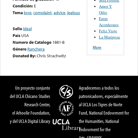
Condición:
E
Amor Y
Odio
Tema
love
,
complaint
,
advice
,
jealous
Entre
Acordeones
Sello
Ideal
Feliz Viaje
País
USA
La Mariposa
Numero de Catalogo
1881-B
More
Género
Ranchera
Donated By:
Chris Strachwitz
Un proyecto conjunto
Agradecemos a todos los
del UCLA Chicano Studies
patronicadores, especialmente
Research Center,
al UCLA Los Tigres de Norte
el Arhoolie Foundation,
Fund, National Endowment for
y del UCLA Digital Library
the Humanities, National
Endowment for the
Arts, GRAMMY