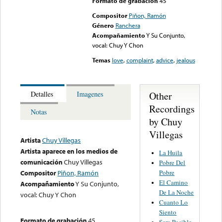
Formato de grabación
45
Compositor
Piñon, Ramón
Género
Ranchera
Acompañamiento
Y Su Conjunto,
vocal: Chuy Y Chon
Temas
love
,
complaint
,
advice
,
jealous
Other
Detalles
Imagenes
Recordings
Notas
by Chuy
Villegas
Artista
Chuy Villegas
Artista aparece en los medios de
La Huila
comunicación
Chuy Villegas
Pobre Del
Pobre
Compositor
Piñon, Ramón
El Camino
Acompañamiento
Y Su Conjunto,
De La Noche
vocal: Chuy Y Chon
Cuanto Lo
Siento
Formato de grabación
45
Sera Posible