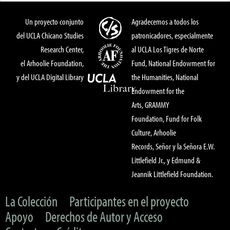
Un proyecto conjunto
Agradecemos a todos los
del UCLA Chicano Studies
patronicadores, especialmente
Research Center,
al UCLA Los Tigres de Norte
el Arhoolie Foundation,
Fund, National Endowment for
y del UCLA Digital Library
the Humanities, National
Endowment for the
Arts, GRAMMY
Foundation, Fund for Folk
Culture, Arhoolie
Records, Señor y la Señora E.W.
Littlefield Jr., y Edmund &
Jeannik Littlefield Foundation.
La Colección
Participantes en el proyecto
Apoyo
Derechos de Autor y Acceso