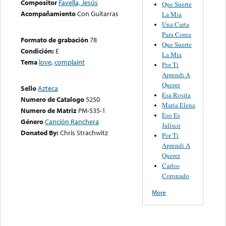
Compositor
Favella, Jesús
Que Suerte
Acompañamiento
Con Guitarras
La Mia
Una Carta
Para Corea
Formato de grabación
78
Que Suerte
Condición:
E
La Mia
Tema
love
,
complaint
Por Ti
Aprendi A
Querer
Sello
Azteca
Esa Rosita
Numero de Catalogo
5250
Maria Elena
Numero de Matriz
PM-535-1
Eso Es
Género
Canción Ranchera
Jalisco
Donated By:
Chris Strachwitz
Por Ti
Aprendi A
Querer
Carlos
Coronado
More