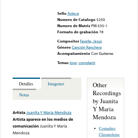
Error loading media: File
could not be played
Sello
Azteca
Numero de Catalogo
5250
Numero de Matriz
PM-535-1
Formato de grabación
78
Compositor
Favella, Jesús
Género
Canción Ranchera
Acompañamiento
Con Guitarras
Temas
love
,
complaint
Other
Detalles
Imagenes
Recordings
Notas
by Juanita
Y Maria
Artista
Juanita Y Maria Mendoza
Mendoza
Artista aparece en los medios de
comunicación
Juanita Y Maria
Comadres
Mendoza
Chismoleras