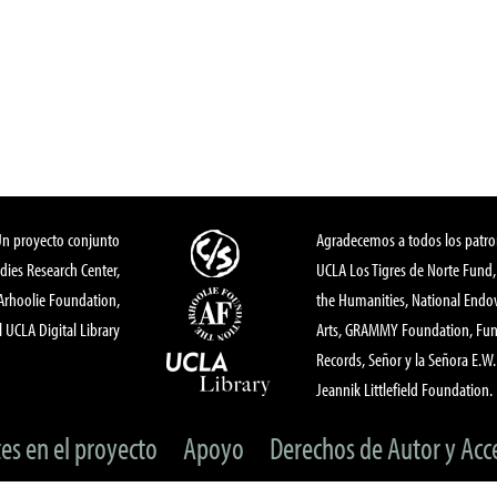
Un proyecto conjunto
Agradecemos a todos los patro
dies Research Center,
UCLA Los Tigres de Norte Fund
 Arhoolie Foundation,
the Humanities, National End
l UCLA Digital Library
Arts, GRAMMY Foundation, Fund
Records, Señor y la Señora E.W. 
Jeannik Littlefield Foundation.
tes en el proyecto
Apoyo
Derechos de Autor y Acc