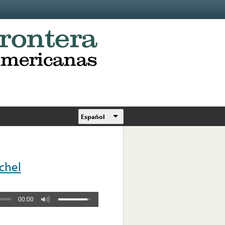
Español
ichel
00:00