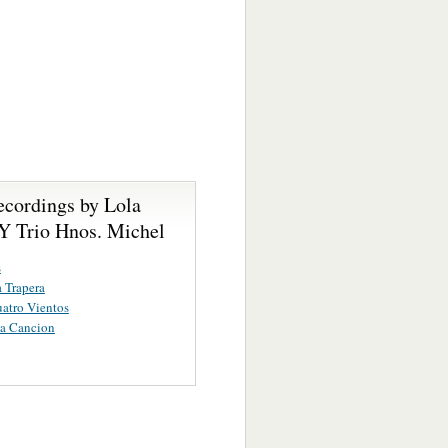
ecordings by Lola
 Y Trio Hnos. Michel
s
 Trapera
atro Vientos
ma Cancion