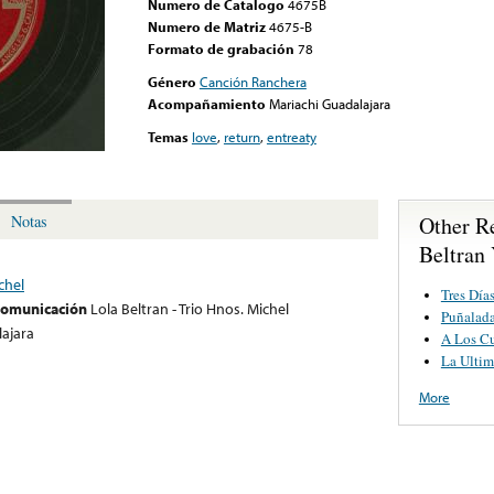
Numero de Catalogo
4675B
Numero de Matriz
4675-B
Formato de grabación
78
Género
Canción Ranchera
Acompañamiento
Mariachi Guadalajara
Temas
love
,
return
,
entreaty
Other R
Notas
Beltran
chel
Tres Día
 comunicación
Lola Beltran - Trio Hnos. Michel
Puñalada
ajara
A Los Cu
La Ulti
More