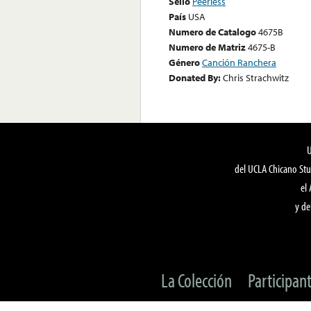
Sello
Peerless
País
USA
Numero de Catalogo
4675B
Numero de Matriz
4675-B
Género
Canción Ranchera
Donated By:
Chris Strachwitz
del UCLA Chicano Stu
el
y de
La Colección
Participan