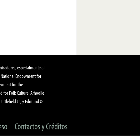
nicadores, especialmente al
, National Endowment for
owment for the
 for Folk Culture, Arhoolie
Littlefield Jr., y Edmund &
eso
Contactos y Créditos