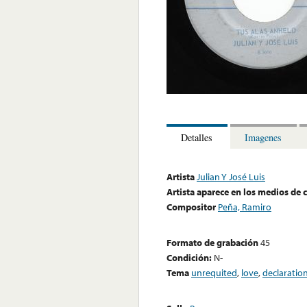
Detalles
Imagenes
Artista
Julian Y José Luis
Artista aparece en los medios de
Compositor
Peña, Ramiro
Formato de grabación
45
Condición:
N-
Tema
unrequited
,
love
,
declaratio