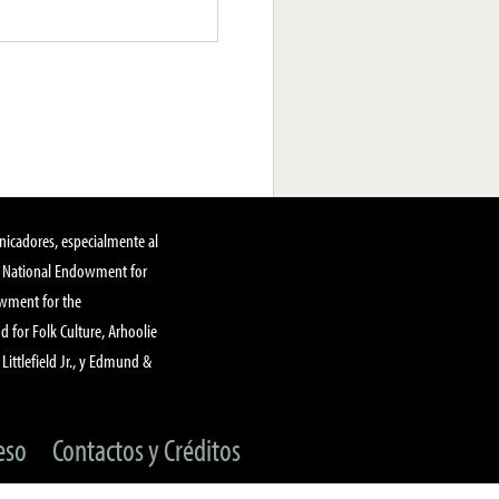
nicadores, especialmente al
, National Endowment for
owment for the
 for Folk Culture, Arhoolie
Littlefield Jr., y Edmund &
eso
Contactos y Créditos