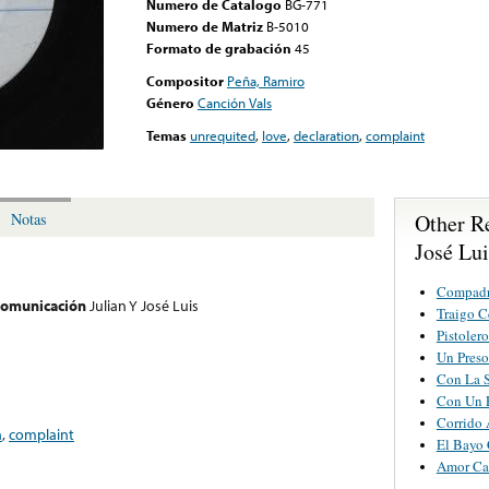
Numero de Catalogo
BG-771
Numero de Matriz
B-5010
Formato de grabación
45
Compositor
Peña, Ramiro
Género
Canción Vals
Temas
unrequited
,
love
,
declaration
,
complaint
Other R
Notas
José Lui
Compadr
 comunicación
Julian Y José Luis
Traigo C
Pistoler
Un Pres
Con La S
Con Un P
Corrido 
n
,
complaint
El Bayo 
Amor Ca