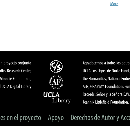
More
Un proyecto conjunto
Agradecemos a todos los patro
dies Research Center,
UCLA Los Tigres de Norte Fund
 Arhoolie Foundation,
the Humanities, National End
l UCLA Digital Library
Arts, GRAMMY Foundation, Fund
Records, Señor y la Señora E.W. 
Jeannik Littlefield Foundation.
tes en el proyecto
Apoyo
Derechos de Autor y Acc