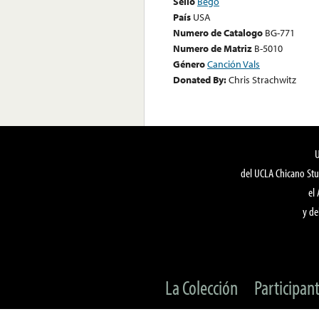
Sello
Bego
País
USA
Numero de Catalogo
BG-771
Numero de Matriz
B-5010
Género
Canción Vals
Donated By:
Chris Strachwitz
del UCLA Chicano Stu
el
y de
La Colección
Participan