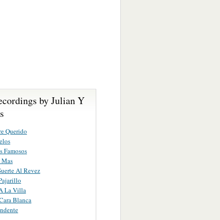
ecordings by Julian Y
s
e Querido
elos
os Famosos
o Mas
uerte Al Revez
ajarillo
A La Villa
Cara Blanca
ndente