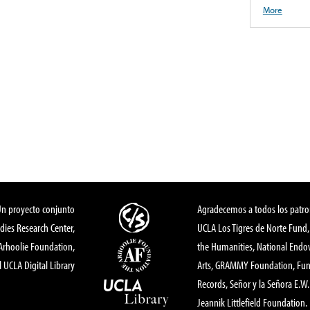
More
Un proyecto conjunto
Agradecemos a todos los patro
dies Research Center,
UCLA Los Tigres de Norte Fund
 Arhoolie Foundation,
the Humanities, National End
l UCLA Digital Library
Arts, GRAMMY Foundation, Fund
Records, Señor y la Señora E.W. 
Jeannik Littlefield Foundation.