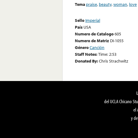
Tema
praise
,
beauty
,
woman
,
love
Sello
Imperial
País
USA
Numero de Catalogo
605
Numero de Matriz
DI-1055
Género
Canción
Staff Notes:
Time: 2:53
Donated By:
Chris Strachwitz
del UCLA Chicano Stu
el
y de