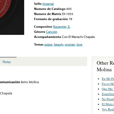
Sello
Imperial
Numero de Catalogo
605
Numero de Matriz
DI-1055
Formato de grabación
78
Compositor
Navarrete, E.
Género
Canción
Acompañamiento
Con El Mariachi Chapala
Temas
praise
,
beauty
,
woman
,
love
Other R
Notas
Molina
En Mi P
 comunicación
Beto Molina
Favor Me
Que Me 
 Chapala
Estrellit
No Pierd
El Mala 
Voy Rod