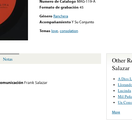
Numero de Catalogo
MAG-119-A
Formato de grabación
45
Género
Ranchera
Acompañamiento
Y Su Conjunto
Temas
love
,
consolation
Other R
Notas
Salazar
A Dios L
 comunicación
Frank Salazar
Llorand
Lucinda
Mil Puña
Un Cons
More