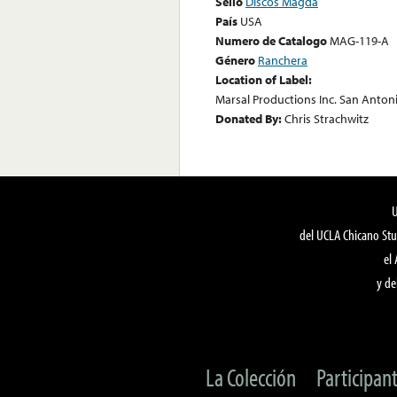
Sello
Discos Magda
País
USA
Numero de Catalogo
MAG-119-A
Género
Ranchera
Location of Label:
Marsal Productions Inc. San Antoni
Donated By:
Chris Strachwitz
del UCLA Chicano Stu
el
y de
La Colección
Participan