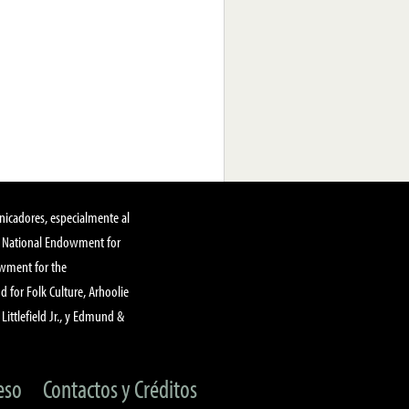
nicadores, especialmente al
, National Endowment for
owment for the
 for Folk Culture, Arhoolie
Littlefield Jr., y Edmund &
eso
Contactos y Créditos