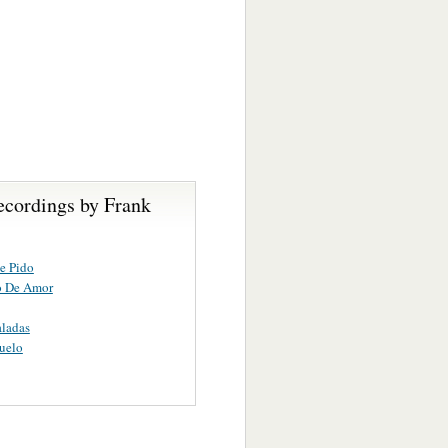
ecordings by Frank
e Pido
o De Amor
ladas
uelo