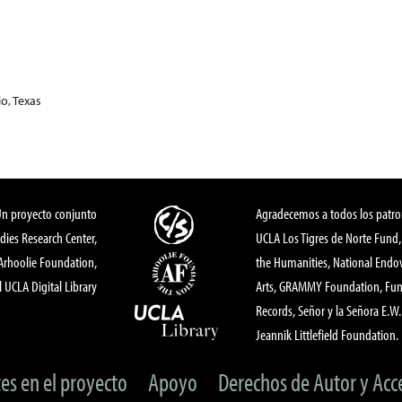
o, Texas
Un proyecto conjunto
Agradecemos a todos los patro
dies Research Center,
UCLA Los Tigres de Norte Fund
 Arhoolie Foundation,
the Humanities, National End
l UCLA Digital Library
Arts, GRAMMY Foundation, Fund
Records, Señor y la Señora E.W. 
Jeannik Littlefield Foundation.
tes en el proyecto
Apoyo
Derechos de Autor y Acc