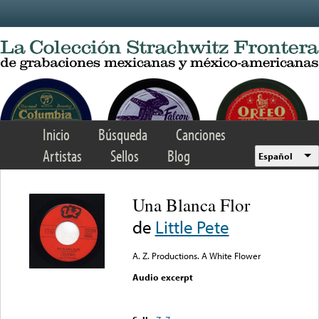
Skip to main content
Inicio
Búsqueda
Canciones
Artistas
Sellos
Blog
Español
Una Blanca Flor
de
Little Pete
A. Z. Productions. A White Flower
Audio excerpt
Error loading media: File
could not be played