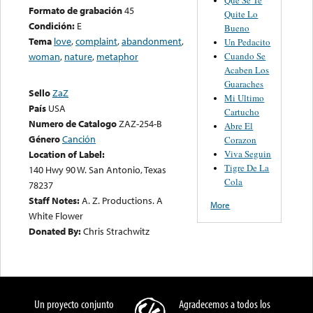
Formato de grabación
45
Quite Lo
Condición:
E
Bueno
Tema
love
,
complaint
,
abandonment
,
Un Pedacito
Cuando Se
woman
,
nature
,
metaphor
Acaben Los
Guaraches
Sello
ZaZ
Mi Ultimo
País
USA
Cartucho
Numero de Catalogo
ZAZ-254-B
Abre El
Género
Canción
Corazon
Viva Seguin
Location of Label:
Tigre De La
140 Hwy 90 W. San Antonio, Texas
Cola
78237
Staff Notes:
A. Z. Productions. A
More
White Flower
Donated By:
Chris Strachwitz
Un proyecto conjunto
Agradecemos a todos los