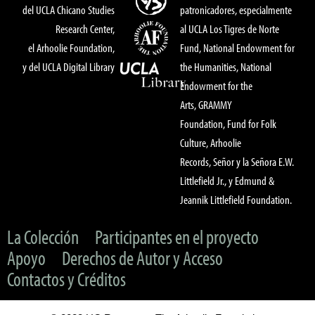
del UCLA Chicano Studies
patronicadores, especialmente
Research Center,
al UCLA Los Tigres de Norte
el Arhoolie Foundation,
Fund, National Endowment for
y del UCLA Digital Library
the Humanities, National
Endowment for the
Arts, GRAMMY
Foundation, Fund for Folk
Culture, Arhoolie
Records, Señor y la Señora E.W.
Littlefield Jr., y Edmund &
Jeannik Littlefield Foundation.
La Colección
Participantes en el proyecto
Apoyo
Derechos de Autor y Acceso
Contactos y Créditos