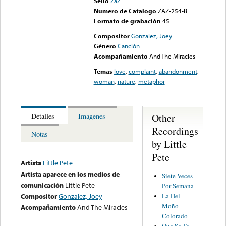
Sello
ZaZ
Numero de Catalogo
ZAZ-254-B
Formato de grabación
45
Compositor
Gonzalez, Joey
Género
Canción
Acompañamiento
And The Miracles
Temas
love
,
complaint
,
abandonment
,
woman
,
nature
,
metaphor
Other
Detalles
Imagenes
Recordings
Notas
by Little
Pete
Artista
Little Pete
Artista aparece en los medios de
Siete Veces
comunicación
Little Pete
Por Semana
La Del
Compositor
Gonzalez, Joey
Moño
Acompañamiento
And The Miracles
Colorado
Que Se Te