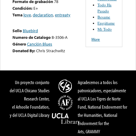
Formato de grabación
78
Todo Ha
Condición:
E+
Pasado
Tema
love
,
declaration
,
entreaty
Besame
Engáñame
Mi Todo
Sello
Bluebird
Numero de Catalogo
B-3506-A
More
Género
Canción Blues
Donated By:
Chris Strachwitz
Un proyecto conjunto
Agradecemos a todos los
del UCLA Chicano Studies
patronicadores, especialmente
Research Center,
al UCLA Los Tigres de Norte
el Arhoolie Foundation,
Fund, National Endowment for
y del UCLA Digital Library
the Humanities, National
Endowment for the
Arts, GRAMMY