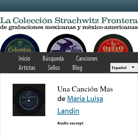
Skip to main content
Inicio
Búsqueda
Canciones
Artistas
Sellos
Blog
Español
Una Canción Mas
de
María Luisa
Landín
Audio excerpt
Error loading media: File
could not be played