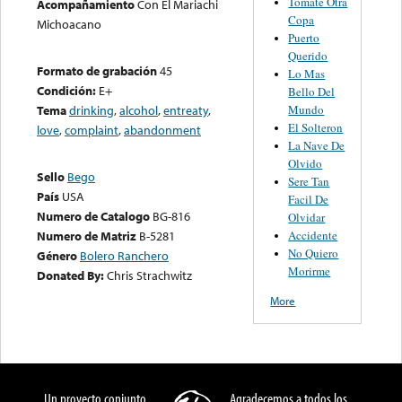
Tomate Otra
Acompañamiento
Con El Mariachi
Copa
Michoacano
Puerto
Querido
Formato de grabación
45
Lo Mas
Condición:
E+
Bello Del
Mundo
Tema
drinking
,
alcohol
,
entreaty
,
El Solteron
love
,
complaint
,
abandonment
La Nave De
Olvido
Sello
Bego
Sere Tan
País
USA
Facil De
Numero de Catalogo
BG-816
Olvidar
Accidente
Numero de Matriz
B-5281
No Quiero
Género
Bolero Ranchero
Morirme
Donated By:
Chris Strachwitz
More
Un proyecto conjunto
Agradecemos a todos los