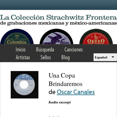
Skip to main content
Inicio
Búsqueda
Canciones
Artistas
Sellos
Blog
Español
Una Copa
Brindaremos
de
Oscar Canales
Audio excerpt
Error loading media: File
could not be played