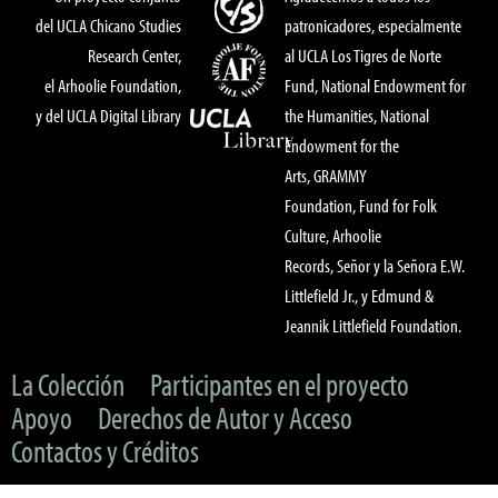
del UCLA Chicano Studies
patronicadores, especialmente
Research Center,
al UCLA Los Tigres de Norte
el Arhoolie Foundation,
Fund, National Endowment for
y del UCLA Digital Library
the Humanities, National
Endowment for the
Arts, GRAMMY
Foundation, Fund for Folk
Culture, Arhoolie
Records, Señor y la Señora E.W.
Littlefield Jr., y Edmund &
Jeannik Littlefield Foundation.
La Colección
Participantes en el proyecto
Apoyo
Derechos de Autor y Acceso
Contactos y Créditos