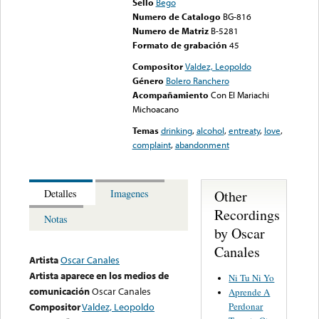
Sello
Bego
Numero de Catalogo
BG-816
Numero de Matriz
B-5281
Formato de grabación
45
Compositor
Valdez, Leopoldo
Género
Bolero Ranchero
Acompañamiento
Con El Mariachi
Michoacano
Temas
drinking
,
alcohol
,
entreaty
,
love
,
complaint
,
abandonment
Other
Detalles
Imagenes
Recordings
Notas
by Oscar
Canales
Artista
Oscar Canales
Artista aparece en los medios de
Ni Tu Ni Yo
comunicación
Oscar Canales
Aprende A
Perdonar
Compositor
Valdez, Leopoldo