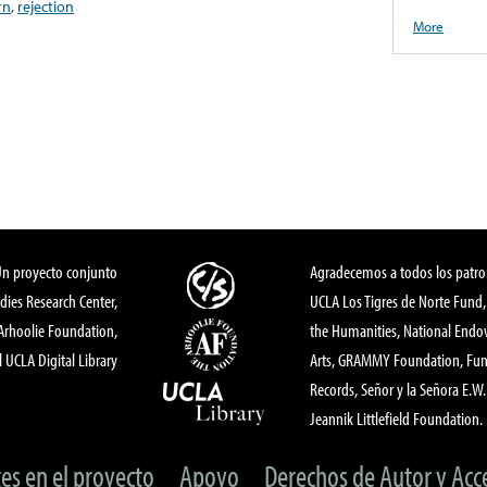
rn
,
rejection
More
Un proyecto conjunto
Agradecemos a todos los patro
dies Research Center,
UCLA Los Tigres de Norte Fund
 Arhoolie Foundation,
the Humanities, National End
l UCLA Digital Library
Arts, GRAMMY Foundation, Fund
Records, Señor y la Señora E.W. 
Jeannik Littlefield Foundation.
tes en el proyecto
Apoyo
Derechos de Autor y Acc