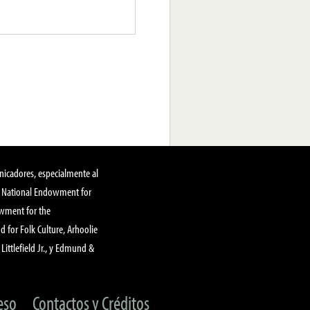
nicadores, especialmente al
, National Endowment for
owment for the
 for Folk Culture, Arhoolie
Littlefield Jr., y Edmund &
eso
Contactos y Créditos