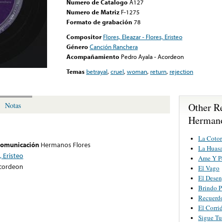
Numero de Catalogo
A127
Numero de Matriz
F-1275
Formato de grabación
78
Compositor
Flores, Eleazar - Flores, Eristeo
Género
Canción Ranchera
Acompañamiento
Pedro Ayala - Acordeon
Temas
betrayal
,
cruel
,
woman
,
return
,
rejection
Other R
Notas
Hermano
La Cotor
 comunicación
Hermanos Flores
La Huas
, Eristeo
Ame Y P
Acordeon
El Vago
El Dese
Brindo P
Recuerd
El Corri
Sigue T