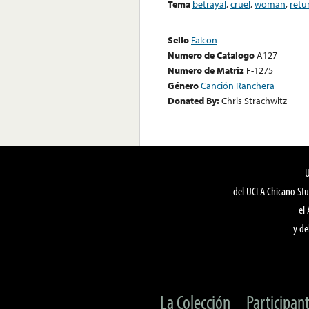
Tema
betrayal
,
cruel
,
woman
,
retu
Sello
Falcon
Numero de Catalogo
A127
Numero de Matriz
F-1275
Género
Canción Ranchera
Donated By:
Chris Strachwitz
del UCLA Chicano Stu
el
y de
La Colección
Participan