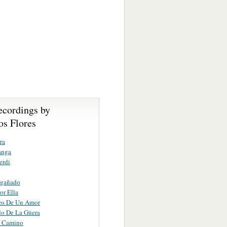
ecordings by
s Flores
ra
anga
erdi
ngañado
or Ella
os De Un Amor
do De La Güera
u Camino