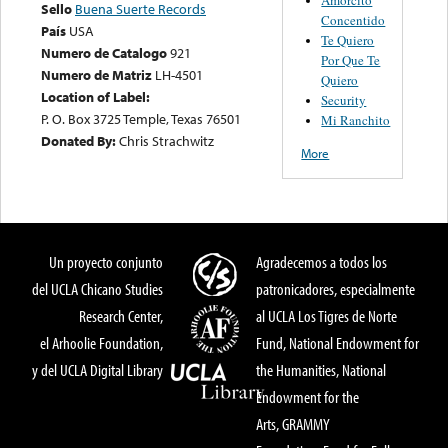
Sello
Buena Suerte Records
Concentido
País
USA
Te Quiero
Numero de Catalogo
921
Por Que Te
Numero de Matriz
LH-4501
Quiero
Location of Label:
Security
P. O. Box 3725 Temple, Texas 76501
Mi Ranchito
Donated By:
Chris Strachwitz
More
Un proyecto conjunto
Agradecemos a todos los
del UCLA Chicano Studies
patronicadores, especialmente
Research Center,
al UCLA Los Tigres de Norte
el Arhoolie Foundation,
Fund, National Endowment for
y del UCLA Digital Library
the Humanities, National
Endowment for the
Arts, GRAMMY