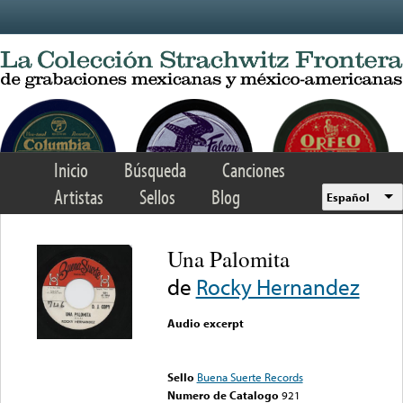
Skip to main content
Inicio
Búsqueda
Canciones
Artistas
Sellos
Blog
Español
Una Palomita
de
Rocky Hernandez
Audio excerpt
Error loading media: File
could not be played
Sello
Buena Suerte Records
Numero de Catalogo
921