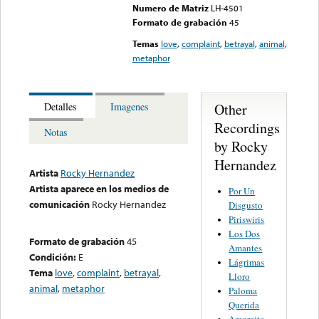
Numero de Matriz
LH-4501
Formato de grabación
45
Temas
love
,
complaint
,
betrayal
,
animal
,
metaphor
Other
Detalles
Imagenes
Recordings
Notas
by Rocky
Hernandez
Artista
Rocky Hernandez
Artista aparece en los medios de
Por Un
comunicación
Rocky Hernandez
Disgusto
Piriswiris
Los Dos
Formato de grabación
45
Amantes
Condición:
E
Lágrimas
Tema
love
,
complaint
,
betrayal
,
Lloro
animal
,
metaphor
Paloma
Querida
Amorcito