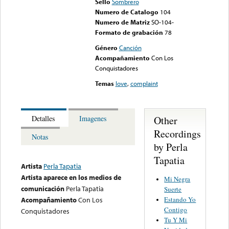
Sello
Sombrero
Numero de Catalogo
104
Numero de Matriz
SO-104-
Formato de grabación
78
Género
Canción
Acompañamiento
Con Los
Conquistadores
Temas
love
,
complaint
Other
Detalles
Imagenes
Recordings
Notas
by Perla
Tapatia
Artista
Perla Tapatia
Artista aparece en los medios de
Mi Negra
comunicación
Perla Tapatia
Suerte
Estando Yo
Acompañamiento
Con Los
Contigo
Conquistadores
Tu Y Mi