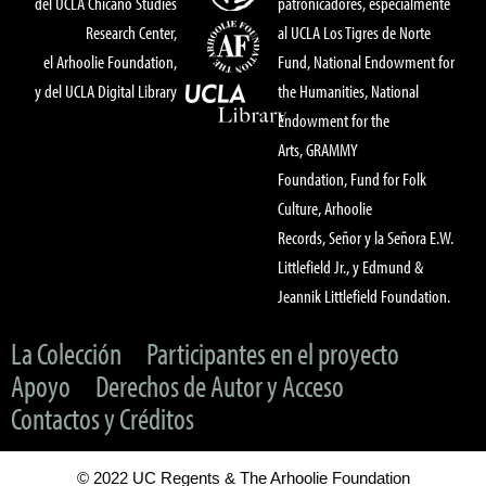
del UCLA Chicano Studies
patronicadores, especialmente
Research Center,
al UCLA Los Tigres de Norte
el Arhoolie Foundation,
Fund, National Endowment for
y del UCLA Digital Library
the Humanities, National
Endowment for the
Arts, GRAMMY
Foundation, Fund for Folk
Culture, Arhoolie
Records, Señor y la Señora E.W.
Littlefield Jr., y Edmund &
Jeannik Littlefield Foundation.
La Colección
Participantes en el proyecto
Apoyo
Derechos de Autor y Acceso
Contactos y Créditos
© 2022 UC Regents & The Arhoolie Foundation