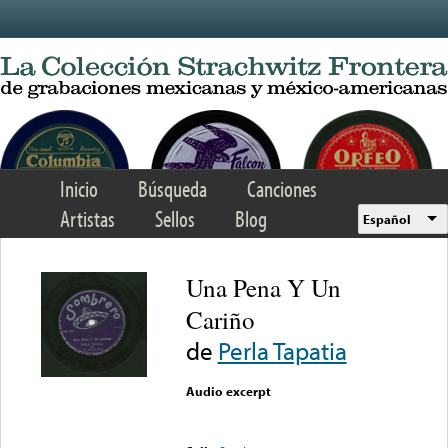
Skip to main content
Inicio
Búsqueda
Canciones
Artistas
Sellos
Blog
Español
Una Pena Y Un
Cariño
de
Perla Tapatia
Audio excerpt
Error loading media: File
could not be played