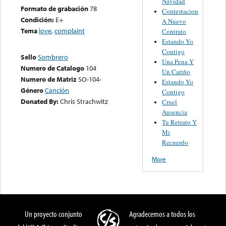
Navidad
Formato de grabación
78
Contestacion
Condición:
E+
A Nuevo
Tema
love
,
complaint
Contrato
Estando Yo
Contigo
Sello
Sombrero
Una Pena Y
Numero de Catalogo
104
Un Cariño
Numero de Matriz
SO-104-
Estando Yo
Género
Canción
Contigo
Donated By:
Chris Strachwitz
Cruel
Ausencia
Tu Retrato Y
Mi
Recuerdo
More
Un proyecto conjunto
Agradecemos a todos los