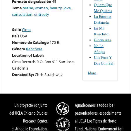
Formato de grabación
45
Quiero Que
Tema
praise
,
woman
,
beauty
,
love
,
Me Quieras
consolation
,
entreaty
La Enorme
Distancia
En Mi
Sello
Cima
Ranchito
País
USA
Gloria Ana
Numero de Catalogo
170-B
No Le
Género
Ranchera
Aflojes
Location of Label:
Una Pura Y
Cima Records P. O. Box 611 San Jose,
Dos Con Sal
California
More
Donated By:
Chris Strachwitz
Un proyecto conjunto
Agradecemos a todos los
del UCLA Chicano Studies
patronicadores, especialmente
Research Center,
al UCLA Los Tigres de Norte
el Arhoolie Foundation,
Fund, National Endowment for