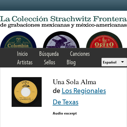
Skip to main content
Inicio
Búsqueda
Canciones
Artistas
Sellos
Blog
Español
Una Sola Alma
de
Los Regionales
De Texas
Audio excerpt
Error loading media: File
could not be played