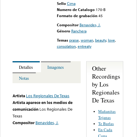
Sello
Cima
Numero de Catalogo
170-B
Formato de grabación
45
Compositor
Benavides, J.
Género
Ranchera
Temas
praise
,
woman
,
beauty
,
love
,
consolation
,
entreaty
Other
Detalles
Imagenes
Recordings
Notas
by Los
Regionales
Artista
Los Regionales De Texas
De Texas
Artista aparece en los medios de
comunicación
Los Regionales De
Mañanitas
Texas
Tejanas
Compositor
Benavides, J.
Te Burlas
En Cada
Copa