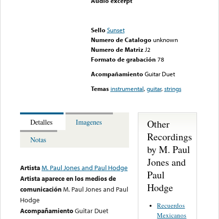
Audio excerpt
Error loading media: File
could not be played
Sello
Sunset
Numero de Catalogo
unknown
Numero de Matriz
J2
Formato de grabación
78
Acompañamiento
Guitar Duet
Temas
instrumental
,
guitar
,
strings
Other
Detalles
Imagenes
Recordings
Notas
by M. Paul
Jones and
Artista
M. Paul Jones and Paul Hodge
Paul
Artista aparece en los medios de
Hodge
comunicación
M. Paul Jones and Paul
Hodge
Recuerdos
Acompañamiento
Guitar Duet
Mexicanos