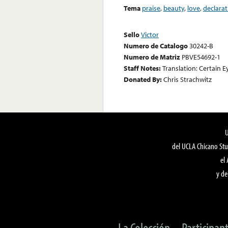
Tema
praise
,
beauty
,
love
,
declarat
Sello
Victor
Numero de Catalogo
30242-B
Numero de Matriz
PBVE54692-1
Staff Notes:
Translation: Certain 
Donated By:
Chris Strachwitz
del UCLA Chicano Stu
el
y de
La Colección
Participan