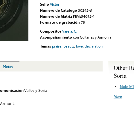
Sello
Victor
Numero de Catalogo
30242-B
Numero de Matriz
PBVE54692-1
Formato de grabación
78
Compositor
Varela, C.
Acompañamiento
con Guitarras y Armonia
Temas
praise
,
beauty
,
love
,
declaration
Other Re
Notas
Soria
Idolo M
 comunicación
Valles y Soria
More
y Armonia