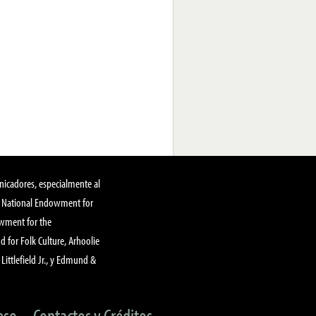
nicadores, especialmente al
, National Endowment for
owment for the
 for Folk Culture, Arhoolie
Littlefield Jr., y Edmund &
eso
Contactos y Créditos