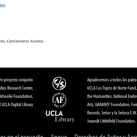
ion
Eyes. Cancioneros Acosta.
Un proyecto conjunto
Agradecemos a todos los patro
dies Research Center,
UCLA Los Tigres de Norte Fund
 Arhoolie Foundation,
the Humanities, National End
l UCLA Digital Library
Arts, GRAMMY Foundation, Fund
Records, Señor y la Señora E.W. 
Jeannik Littlefield Foundation.
tes en el proyecto
Apoyo
Derechos de Autor y Acc