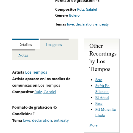
Formato de grabación
45
Compositor
Ruiz, Gabriel
Género
Bolero
Temas
love
,
declaration
,
entreaty
Other
Detalles
Imagenes
Recordings
Notas
by Los
Tiempos
Artista
Los Tiempos
Artista aparece en los medios de
Sere
comunicación
Los Tiempos
Sufrir En
Silencio
Compositor
Ruiz, Gabriel
El Arbol
Pase
Formato de grabación
45
Mi Morenita
Condición:
E
Linda
Tema
love
,
declaration
,
entreaty
More