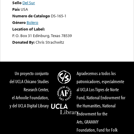
Sello
Del Sur
País
USA
Numero de Catalogo
DS-165-1
Género
Bolero
Location of Label:
P. O. Box 31 Edinburg, Texas 78539
Donated By:
Chris Strachwitz
Un proyecto conjunto
Agradecemos a todos los
del UCLA Chicano Studies
patronicadores, especialmente
Research Center,
al UCLA Los Tigres de Norte
el Arhoolie Foundation,
Fund, National Endowment for
y del UCLA Digital Library
the Humanities, National
Endowment for the
Arts, GRAMMY
Foundation, Fund for Folk