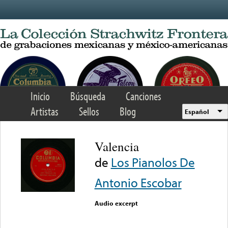
Skip to main content
Inicio
Búsqueda
Canciones
Artistas
Sellos
Blog
Español
Valencia
de
Los Pianolos De
Antonio Escobar
Audio excerpt
Error loading media: File
could not be played