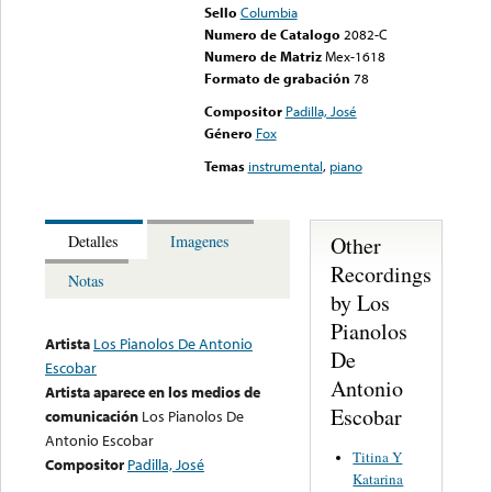
Sello
Columbia
Numero de Catalogo
2082-C
Numero de Matriz
Mex-1618
Formato de grabación
78
Compositor
Padilla, José
Género
Fox
Temas
instrumental
,
piano
Other
Detalles
Imagenes
Recordings
Notas
by Los
Pianolos
Artista
Los Pianolos De Antonio
De
Escobar
Antonio
Artista aparece en los medios de
Escobar
comunicación
Los Pianolos De
Antonio Escobar
Titina Y
Compositor
Padilla, José
Katarina