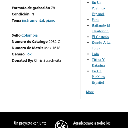
En Un
Formato de grabación
78
Pueblito
Español
Condición:
N
Paris
Tema
instrumental
,
piano
Bailando El
Charleston
Sello
Columbia
El Costeño
Numero de Catalogo
2082-C
Rondo A La
Numero de Matriz
Mex-1618
Turca
Lola
Género
Fox
Titina Y
Donated By:
Chris Strachwitz
Katarina
En Un
Pueblito
Español
More
Un proyecto conjunto
Agradecemos a todos los