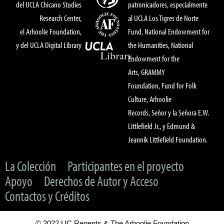
del UCLA Chicano Studies
patronicadores, especialmente
Research Center,
al UCLA Los Tigres de Norte
el Arhoolie Foundation,
Fund, National Endowment for
y del UCLA Digital Library
the Humanities, National
Endowment for the
Arts, GRAMMY
Foundation, Fund for Folk
Culture, Arhoolie
Records, Señor y la Señora E.W.
Littlefield Jr., y Edmund &
Jeannik Littlefield Foundation.
La Colección
Participantes en el proyecto
Apoyo
Derechos de Autor y Acceso
Contactos y Créditos
© 2022 UC Regents & The Arhoolie Foundation