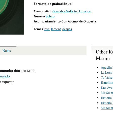
Formato de grabación
78
Compositor
Gonzalez Melbrán, Armando
Género
Bolero
Acompañamiento
Con Acomp. de Orquesta
Temas
love
,
lament
,
despair
Other R
Notas
Marini
Aquella
 comunicación
Leo Marini
La Luna 
rmando
Tu Valse
 Orquesta
Estrellit
Una Ave
Me Sien
Historia
Historia
Me Sien