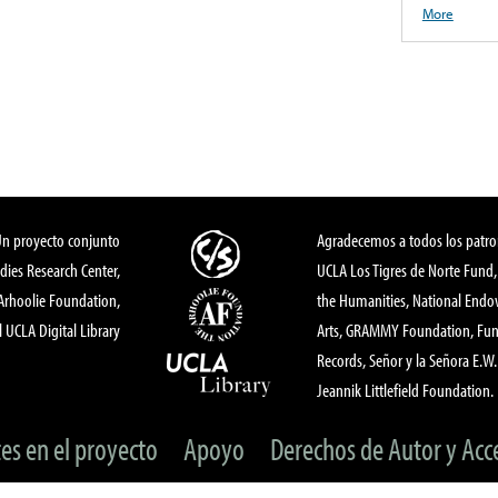
More
Un proyecto conjunto
Agradecemos a todos los patro
dies Research Center,
UCLA Los Tigres de Norte Fund
 Arhoolie Foundation,
the Humanities, National End
l UCLA Digital Library
Arts, GRAMMY Foundation, Fund
Records, Señor y la Señora E.W. 
Jeannik Littlefield Foundation.
tes en el proyecto
Apoyo
Derechos de Autor y Acc