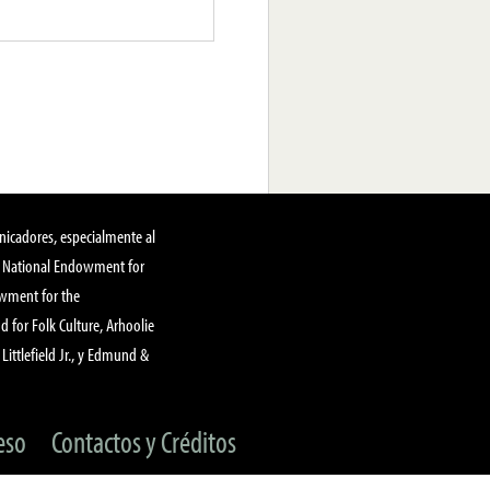
nicadores, especialmente al
, National Endowment for
owment for the
 for Folk Culture, Arhoolie
Littlefield Jr., y Edmund &
eso
Contactos y Créditos