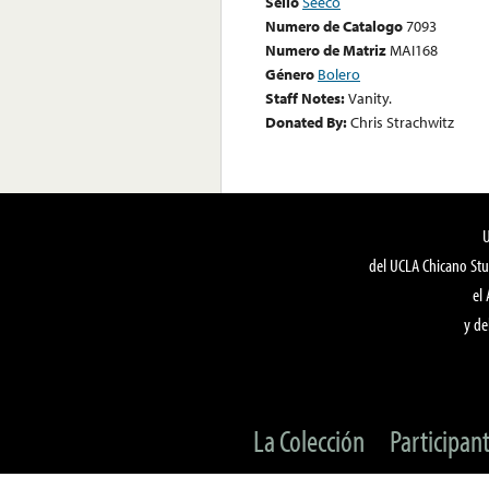
Sello
Seeco
Numero de Catalogo
7093
Numero de Matriz
MAI168
Género
Bolero
Staff Notes:
Vanity.
Donated By:
Chris Strachwitz
del UCLA Chicano Stu
el
y de
La Colección
Participan