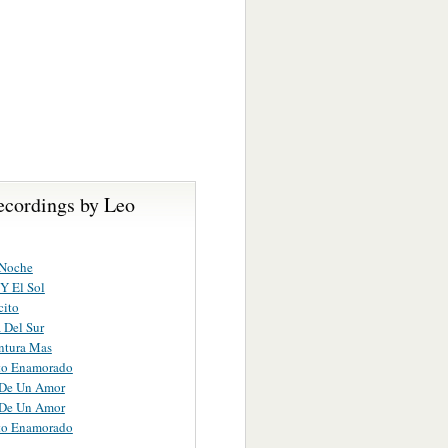
ecordings by Leo
 Noche
Y El Sol
cito
a Del Sur
ntura Mas
to Enamorado
 De Un Amor
 De Un Amor
to Enamorado