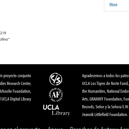
More
5219
olino”
Un proyecto conjunto
Agradecemos a todos los patro
dies Research Center,
UCLA Los Tigres de Norte Fund
 Arhoolie Foundation,
the Humanities, National End
l UCLA Digital Library
Arts, GRAMMY Foundation, Fund
Records, Señor y la Señora E.W. 
Jeannik Littlefield Foundation.