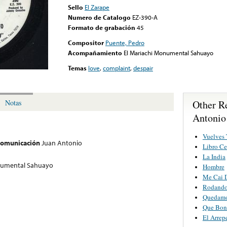
Sello
El Zarape
Numero de Catalogo
EZ-390-A
Formato de grabación
45
Compositor
Puente, Pedro
Acompañamiento
El Mariachi Monumental Sahuayo
Temas
love
,
complaint
,
despair
Other R
Notas
Antonio
Vuelves 
 comunicación
Juan Antonio
Libro Ce
La India
numental Sahuayo
Hombre
Me Cai 
Rodand
Quedam
Que Bon
El Arrep