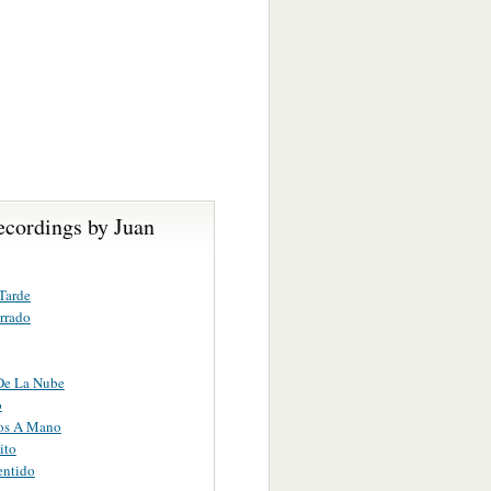
ecordings by Juan
Tarde
rrado
De La Nube
o
os A Mano
ito
entido