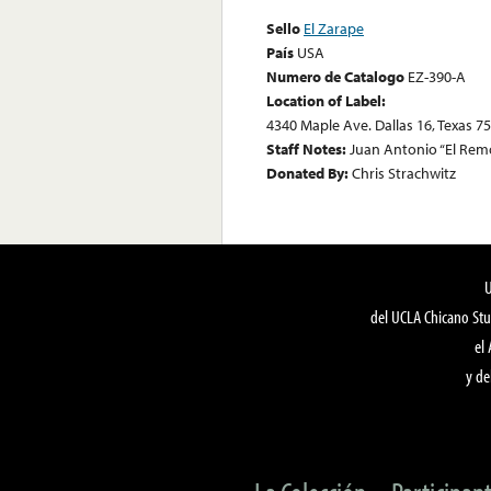
Sello
El Zarape
País
USA
Numero de Catalogo
EZ-390-A
Location of Label:
4340 Maple Ave. Dallas 16, Texas 7
Staff Notes:
Juan Antonio “El Rem
Donated By:
Chris Strachwitz
del UCLA Chicano Stu
el
y de