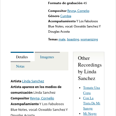
Formato de grabación
45
Compositor
Reyna, Cornelio
Género
Cumbia
Acompañamiento
Y Los Fabulosos
Blue Notes, vocal: Oswaldo Sanchez Y
Douglas Acosta
Temas
male
,
boasting
,
womanizing
Other
Detalles
Imagenes
Recordings
Notas
by Linda
Sanchez
Artista
Linda Sanchez
Artista aparece en los medios de
Tomate Una
comunicación
Linda Sanchez
Copa
Con La
Compositor
Reyna, Cornelio
Tinta De Mi
Acompañamiento
Y Los Fabulosos
Sangre
Blue Notes, vocal: Oswaldo Sanchez Y
Mi Negro
Douglas Acosta