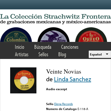
Skip to main content
Inicio
Búsqueda
Canciones
Artistas
Sellos
Blog
Español
Veinte Novias
de
Linda Sanchez
Audio excerpt
Error loading media: File
could not be played
Sello
Elena Records
Numero de Catalogo
E-118-A