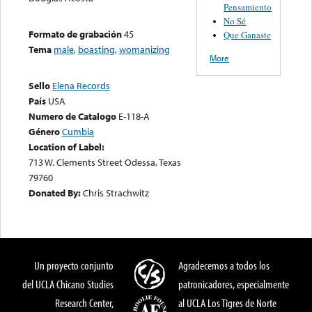
Pensamiento
No Sé
Formato de grabación
45
Que Ganaste
Tema
male
,
boasting
,
womanizing
More
Sello
Elena Records
País
USA
Numero de Catalogo
E-118-A
Género
Cumbia
Location of Label:
713 W. Clements Street Odessa, Texas
79760
Donated By:
Chris Strachwitz
Un proyecto conjunto
Agradecemos a todos los
del UCLA Chicano Studies
patronicadores, especialmente
Research Center,
al UCLA Los Tigres de Norte