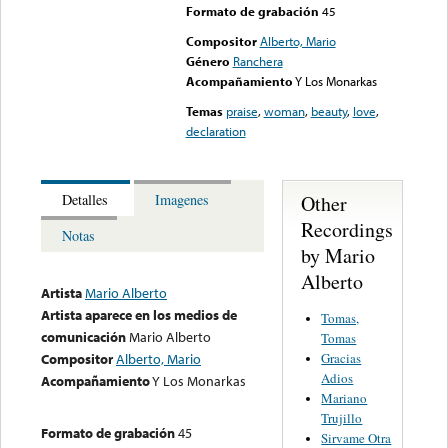
Formato de grabación
45
Compositor
Alberto, Mario
Género
Ranchera
Acompañamiento
Y Los Monarkas
Temas
praise
,
woman
,
beauty
,
love
,
declaration
Other
Detalles
Imagenes
Recordings
Notas
by Mario
Alberto
Artista
Mario Alberto
Artista aparece en los medios de
Tomas,
comunicación
Mario Alberto
Tomas
Gracias
Compositor
Alberto, Mario
Adios
Acompañamiento
Y Los Monarkas
Mariano
Trujillo
Formato de grabación
45
Sirvame Otra