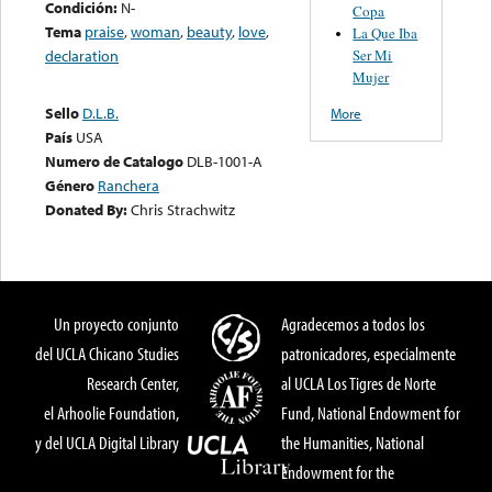
Condición:
N-
Copa
Tema
praise
,
woman
,
beauty
,
love
,
La Que Iba
Ser Mi
declaration
Mujer
Sello
D.L.B.
More
País
USA
Numero de Catalogo
DLB-1001-A
Género
Ranchera
Donated By:
Chris Strachwitz
Un proyecto conjunto
Agradecemos a todos los
del UCLA Chicano Studies
patronicadores, especialmente
Research Center,
al UCLA Los Tigres de Norte
el Arhoolie Foundation,
Fund, National Endowment for
y del UCLA Digital Library
the Humanities, National
Endowment for the