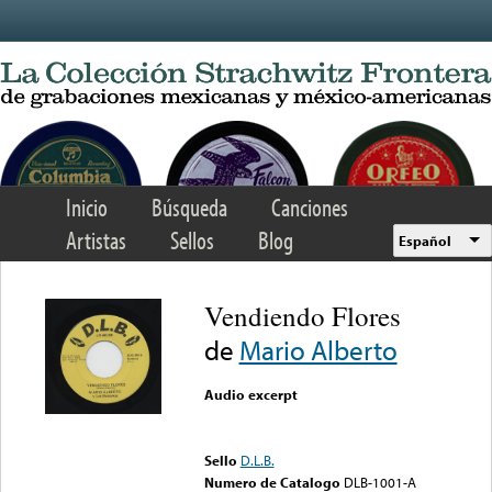
Skip to main content
Inicio
Búsqueda
Canciones
Artistas
Sellos
Blog
Español
Vendiendo Flores
de
Mario Alberto
Audio excerpt
Error loading media: File
could not be played
Sello
D.L.B.
Numero de Catalogo
DLB-1001-A