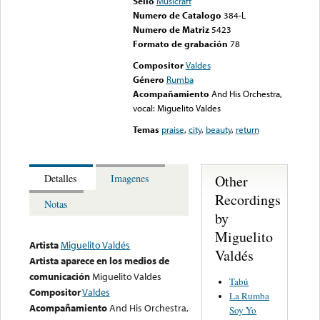
Sello
Musicraft
Numero de Catalogo
384-L
Numero de Matriz
5423
Formato de grabación
78
Compositor
Valdes
Género
Rumba
Acompañamiento
And His Orchestra,
vocal: Miguelito Valdes
Temas
praise
,
city
,
beauty
,
return
Other
Detalles
Imagenes
Recordings
Notas
by
Miguelito
Artista
Miguelito Valdés
Valdés
Artista aparece en los medios de
comunicación
Miguelito Valdes
Tabú
Compositor
Valdes
La Rumba
Acompañamiento
And His Orchestra,
Soy Yo