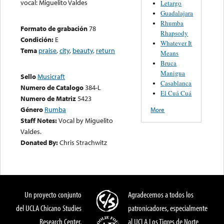
vocal: Miguelito Valdes
Letargo
Guadalajara
Rhumba
Formato de grabación
78
Rhapsody
Condición:
E
Whatever It
Tema
praise
,
city
,
beauty
,
return
Means
Bruca
Manigua
Sello
Musicraft
Casablanca
Numero de Catalogo
384-L
El Cuá Cuá
Numero de Matriz
5423
Género
Rumba
More
Staff Notes:
Vocal by Miguelito
Valdes.
Donated By:
Chris Strachwitz
Un proyecto conjunto
Agradecemos a todos los
del UCLA Chicano Studies
patronicadores, especialmente
Research Center,
al UCLA Los Tigres de Norte