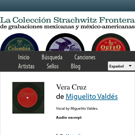
Skip to main content
Inicio
Búsqueda
Canciones
Artistas
Sellos
Blog
Español
Vera Cruz
de
Miguelito Valdés
Vocal by Miguelito Valdes.
Audio excerpt
Error loading media: File
could not be played