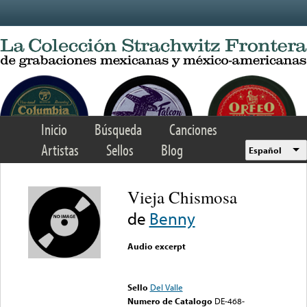
Skip to main content
Inicio
Búsqueda
Canciones
Artistas
Sellos
Blog
Español
Vieja Chismosa
de
Benny
Audio excerpt
Error loading media: File
could not be played
Sello
Del Valle
Numero de Catalogo
DE-468-