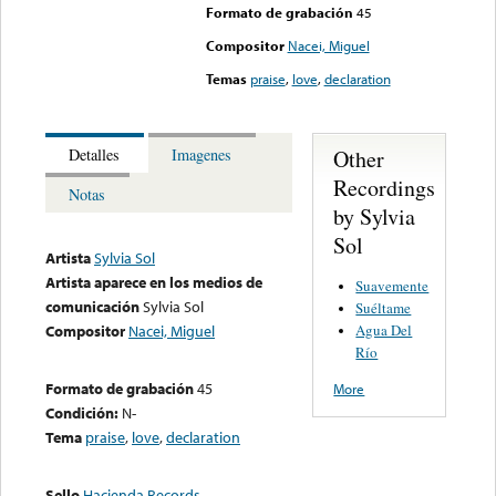
Formato de grabación
45
Compositor
Nacei, Miguel
Temas
praise
,
love
,
declaration
Other
Detalles
Imagenes
Recordings
Notas
by Sylvia
Sol
Artista
Sylvia Sol
Artista aparece en los medios de
Suavemente
comunicación
Sylvia Sol
Suéltame
Agua Del
Compositor
Nacei, Miguel
Río
Formato de grabación
45
More
Condición:
N-
Tema
praise
,
love
,
declaration
Sello
Hacienda Records