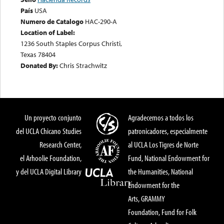
País
USA
Numero de Catalogo
HAC-290-A
Location of Label:
1236 South Staples Corpus Christi,
Texas 78404
Donated By:
Chris Strachwitz
Un proyecto conjunto
Agradecemos a todos los
del UCLA Chicano Studies
patronicadores, especialmente
Research Center,
al UCLA Los Tigres de Norte
el Arhoolie Foundation,
Fund, National Endowment for
y del UCLA Digital Library
the Humanities, National
Endowment for the
Arts, GRAMMY
Foundation, Fund for Folk