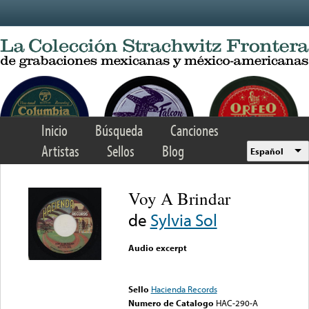
Skip to main content
Inicio
Búsqueda
Canciones
Artistas
Sellos
Blog
Español
Voy A Brindar
de
Sylvia Sol
Audio excerpt
Error loading media: File
could not be played
Sello
Hacienda Records
Numero de Catalogo
HAC-290-A